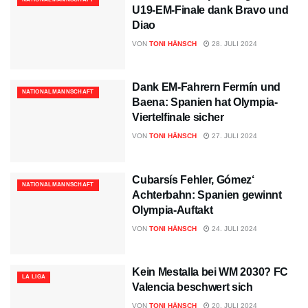
U19-EM-Finale dank Bravo und
Diao
VON
TONI HÄNSCH
28. JULI 2024
Dank EM-Fahrern Fermín und
NATIONALMANNSCHAFT
Baena: Spanien hat Olympia-
Viertelfinale sicher
VON
TONI HÄNSCH
27. JULI 2024
Cubarsís Fehler, Gómez‘
NATIONALMANNSCHAFT
Achterbahn: Spanien gewinnt
Olympia-Auftakt
VON
TONI HÄNSCH
24. JULI 2024
Kein Mestalla bei WM 2030? FC
LA LIGA
Valencia beschwert sich
VON
TONI HÄNSCH
20. JULI 2024