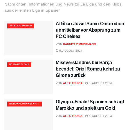
Nachrichten, Informationen und News zu La Liga und den Klubs
aus der ersten Liga in Spanien
Atlético-Juwel Samu Omorodion
ATLÉTICO MADRID
unmittelbar vor Absprung zum
FC Chelsea
VON
HANNES ZIMMERMANN
6. AUGUST 2024
Missverständnis bei Barça
FC BARCELONA
beendet: Oriol Romeu kehrt zu
Girona zurück
VON
ALEX TRUICA
6. AUGUST 2024
Olympia-Finale! Spanien schlägt
NATIONALMANNSCHAFT
Marokko und spielt um Gold
VON
ALEX TRUICA
5. AUGUST 2024