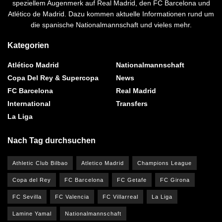
speziellem Augenmerk auf Real Madrid, den FC Barcelona und
Atlético de Madrid. Dazu kommen aktuelle Informationen rund um
die spanische Nationalmannschaft und vieles mehr.
Kategorien
Atlético Madrid
Nationalmannschaft
Copa Del Rey & Supercopa
News
FC Barcelona
Real Madrid
International
Transfers
La Liga
Nach Tag durchsuchen
Athletic Club Bilbao
Atletico Madrid
Champions League
Copa del Rey
FC Barcelona
FC Getafe
FC Girona
FC Sevilla
FC Valencia
FC Villarreal
La Liga
Lamine Yamal
Nationalmannschaft