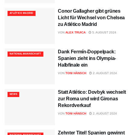
Conor Gallagher gibt grünes
ATLÉTICO MADRID
Licht für Wechsel von Chelsea
zu Atlético Madrid
VON
ALEX TRUICA
5. AUGUST 2024
Dank Fermín-Doppelpack:
NATIONALMANNSCHAFT
Spanien zieht ins Olympia-
Halbfinale ein
VON
TONI HÄNSCH
2. AUGUST 2024
Statt Atlético: Dovbyk wechselt
NEWS
zur Roma und wird Gironas
Rekordverkauf
VON
TONI HÄNSCH
2. AUGUST 2024
Zehnter Titel! Spanien gewinnt
NATIONALMANNSCHAFT