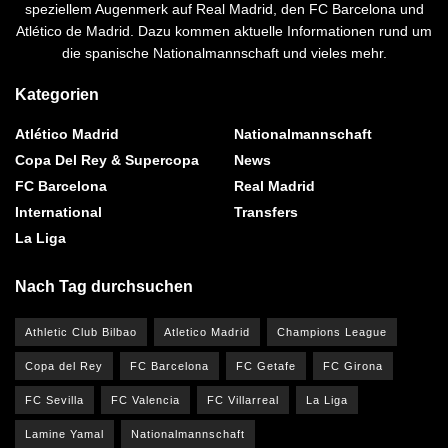
speziellem Augenmerk auf Real Madrid, den FC Barcelona und
Atlético de Madrid. Dazu kommen aktuelle Informationen rund um
die spanische Nationalmannschaft und vieles mehr.
Kategorien
Atlético Madrid
Nationalmannschaft
Copa Del Rey & Supercopa
News
FC Barcelona
Real Madrid
International
Transfers
La Liga
Nach Tag durchsuchen
Athletic Club Bilbao
Atletico Madrid
Champions League
Copa del Rey
FC Barcelona
FC Getafe
FC Girona
FC Sevilla
FC Valencia
FC Villarreal
La Liga
Lamine Yamal
Nationalmannschaft