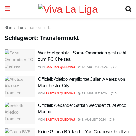
Start
Tag
Transfermarkt
Schlagwort:
Transfermarkt
Wechsel geplatzt: Samu Omorodion geht nicht
zum FC Chelsea
VON
BASTIAN QUEDNAU
13. AUGUST 2024
0
Offiziell: Atlético verpflichtet Julian Álvarez von
Manchester City
VON
BASTIAN QUEDNAU
13. AUGUST 2024
0
Offiziell: Alexander Sørloth wechselt zu Atlético
Madrid
VON
BASTIAN QUEDNAU
3. AUGUST 2024
0
Keine Girona-Rückkehr: Yan Couto wechselt zu