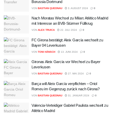
Borussia Dortmund
VON
BASTIAN QUEDNAU
3. AUGUST 2024
0
Nach Moratas Wechsel zu Milan: Atlético Madrid
mit Interesse an BVB-Stürmer Füllkrug
VON
ALEX TRUICA
22. JULI 2024
0
FC Girona bestätigt: Aleix García wechselt zu
Bayer 04 Leverkusen
VON
TONI HÄNSCH
13. JUNI 2024
0
Gironas Aleix García vor Wechsel zu Bayer
Leverkusen
VON
BASTIAN QUEDNAU
27. MAI 2024
0
Barça will Aleix García verpflichten – Oriol
Romeu im Gegenzug zurück nach Girona?
VON
BASTIAN QUEDNAU
31. JANUAR 2024
0
Valencia-Verteidiger Gabriel Paulista wechselt zu
Atlético Madrid