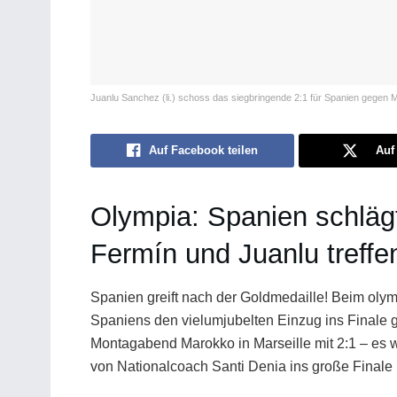
Juanlu Sanchez (li.) schoss das siegbringende 2:1 für Spanien gegen
Auf Facebook teilen
Auf 
Olympia: Spanien schlägt
Fermín und Juanlu treffe
Spanien greift nach der Goldmedaille! Beim oly
Spaniens den vielumjubelten Einzug ins Finale g
Montagabend Marokko in Marseille mit 2:1 – es 
von Nationalcoach Santi Denia ins große Finale n