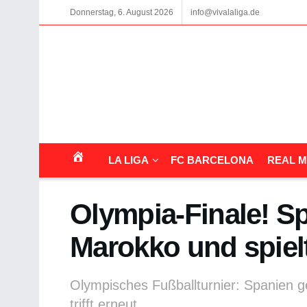
Donnerstag, 6. August 2026
info@vivalaliga.de
LA LIGA
FC BARCELONA
REAL M
Olympia-Finale! S
Marokko und spiel
Olympisches Fußballturnier: Spanien 
trifft erneut