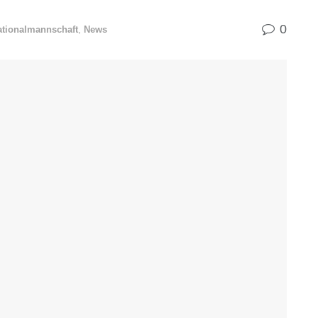
0
ationalmannschaft
,
News