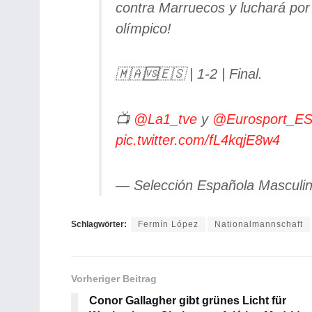
contra Marruecos y luchará por 
olímpico!
🇲🇦🆚🇪🇸 | 1-2 | Final.
📺
@La1_tve
y
@Eurosport_E
pic.twitter.com/fL4kqjE8w4
— Selección Española Masculi
Schlagwörter:
Fermín López
Nationalmannschaft
Vorheriger Beitrag
Conor Gallagher gibt grünes Licht für