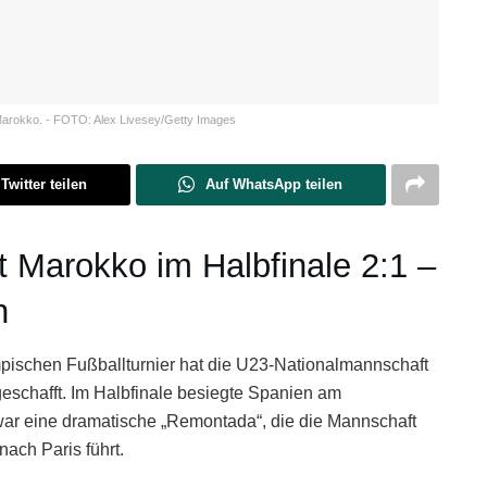
 Marokko. - FOTO: Alex Livesey/Getty Images
Twitter teilen
Auf WhatsApp teilen
 Marokko im Halbfinale 2:1 –
n
mpischen Fußballturnier hat die U23-Nationalmannschaft
eschafft. Im Halbfinale besiegte Spanien am
war eine dramatische „Remontada“, die die Mannschaft
ach Paris führt.