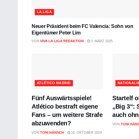
LA LIGA
Neuer Präsident beim FC Valencia: Sohn von
Eigentümer Peter Lim
VON
VIVA LA LIGA REDAKTION
3. MÄRZ 2025
ATLÉTICO MADRID
NATIONAL
Fünf Auswärtsspiele!
Startelf 
Atlético bestraft eigene
„Big 3“: 
Fans – um weitere Strafe
auch ohn
abzuwenden?
VON
TONI HÄN
VON
TONI HÄNSCH
16. OKTOBER 2024