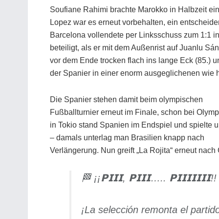
Soufiane Rahimi
brachte Marokko in Halbzeit eins
Lopez war es erneut vorbehalten, ein entscheiden
Barcelona vollendete per Linksschuss zum 1:1 i
beteiligt, als er mit dem Außenrist auf Juanlu Sán
vor dem Ende trocken flach ins lange Eck (85.)
der Spanier in einer enorm ausgeglichenen wie h
Die Spanier stehen damit beim olympischen
Fußballturnier erneut im Finale, schon bei Olym
in Tokio stand Spanien im Endspiel und spielte 
– damals unterlag man Brasilien knapp nach
Verlängerung. Nun greift „La Rojita“ erneut nach 
🏁 ¡¡𝗣𝗜𝗜𝗜, 𝗣𝗜𝗜𝗜….. 𝗣𝗜𝗜𝗜𝗜𝗜𝗜𝗜!!
¡La selección remonta el partid