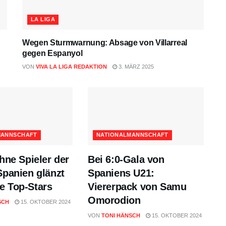
LA LIGA
Wegen Sturmwarnung: Absage von Villarreal
gegen Espanyol
VON
VIVA LA LIGA REDAKTION
3. MÄRZ 2025
MANNSCHAFT
NATIONALMANNSCHAFT
ohne Spieler der
Bei 6:0-Gala von
Spanien glänzt
Spaniens U21:
e Top-Stars
Viererpack von Samu
Omorodion
SCH
15. OKTOBER 2024
VON
TONI HÄNSCH
15. OKTOBER 2024