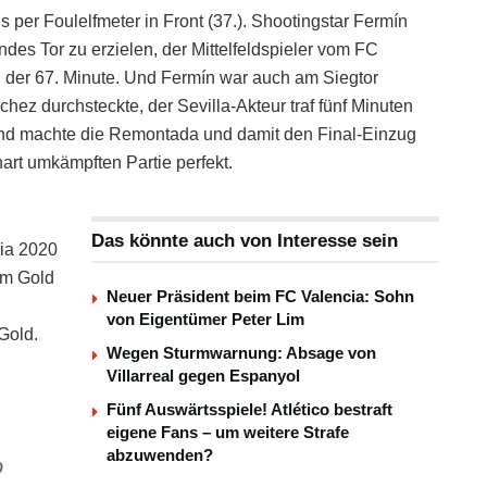
 per Foulelfmeter in Front (37.). Shootingstar Fermín
des Tor zu erzielen, der Mittelfeldspieler vom FC
n der 67. Minute. Und Fermín war auch am Siegtor
chez durchsteckte, der Sevilla-Akteur traf fünf Minuten
 und machte die Remontada und damit den Final-Einzug
art umkämpften Partie perfekt.
Das könnte auch von Interesse sein
pia 2020
um Gold
Neuer Präsident beim FC Valencia: Sohn
von Eigentümer Peter Lim
Gold.
Wegen Sturmwarnung: Absage von
Villarreal gegen Espanyol
Fünf Auswärtsspiele! Atlético bestraft
eigene Fans – um weitere Strafe
abzuwenden?
o