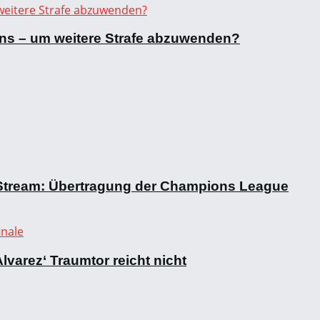
Fans – um weitere Strafe abzuwenden?
e-Stream: Übertragung der Champions League
lvarez‘ Traumtor reicht nicht