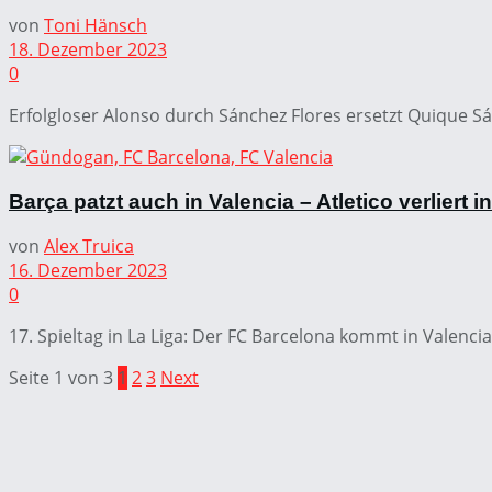
von
Toni Hänsch
18. Dezember 2023
0
Erfolgloser Alonso durch Sánchez Flores ersetzt Quique Sán
Barça patzt auch in Valencia – Atletico verliert 
von
Alex Truica
16. Dezember 2023
0
17. Spieltag in La Liga: Der FC Barcelona kommt in Valencia n
Seite 1 von 3
1
2
3
Next