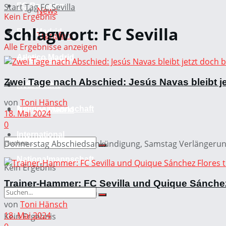
Start
FC Barcelona
Tag
FC Sevilla
News
Kein Ergebnis
Schlagwort:
FC Sevilla
Real Madrid
Transfers
Alle Ergebnisse anzeigen
Atletico Madrid
FC Barcelona
Zwei Tage nach Abschied: Jesús Navas bleibt je
International
Real Madrid
von
Toni Hänsch
Nationalmannschaft
Atletico Madrid
18. Mai 2024
0
International
Donnerstag Abschiedsankündigung, Samstag Verlängerung R
Nationalmannschaft
Kein Ergebnis
Trainer-Hammer: FC Sevilla und Quique Sánchez
Alle Ergebnisse anzeigen
von
Toni Hänsch
18. Mai 2024
Kein Ergebnis