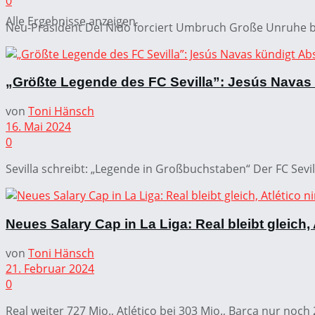
0
Alle Ergebnisse anzeigen
Neu-Präsident Del Nido forciert Umbruch Große Unruhe beim
„Größte Legende des FC Sevilla”: Jesús Navas
von
Toni Hänsch
16. Mai 2024
0
Sevilla schreibt: „Legende in Großbuchstaben“ Der FC Sevil
Neues Salary Cap in La Liga: Real bleibt gleich,
von
Toni Hänsch
21. Februar 2024
0
Real weiter 727 Mio., Atlético bei 303 Mio., Barça nur noch