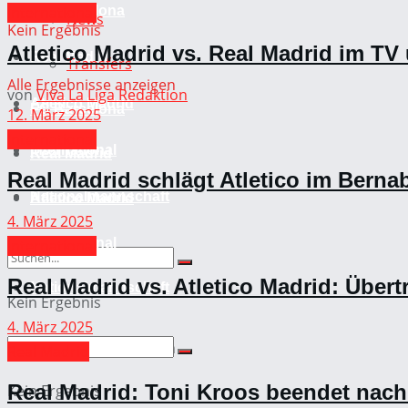
International
FC Barcelona
News
Kein Ergebnis
Atletico Madrid vs. Real Madrid im T
Real Madrid
Transfers
Alle Ergebnisse anzeigen
von
Viva La Liga Redaktion
Atletico Madrid
FC Barcelona
12. März 2025
International
International
Real Madrid
Real Madrid schlägt Atletico im Bernab
Nationalmannschaft
Atletico Madrid
4. März 2025
International
International
Real Madrid vs. Atletico Madrid: Über
Nationalmannschaft
Kein Ergebnis
4. März 2025
Alle Ergebnisse anzeigen
Real Madrid
Real Madrid: Toni Kroos beendet nach
Kein Ergebnis