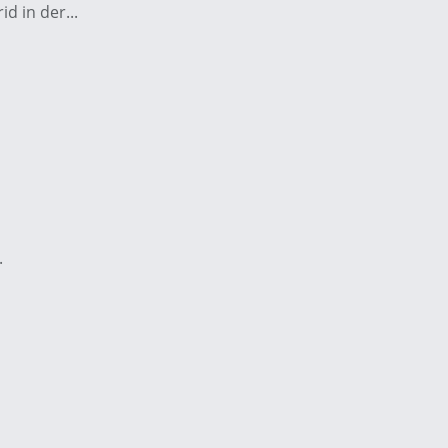
d in der...
.