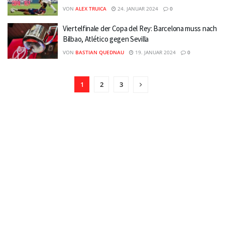
VON
ALEX TRUICA
24. JANUAR 2024
0
Viertelfinale der Copa del Rey: Barcelona muss nach
Bilbao, Atlético gegen Sevilla
VON
BASTIAN QUEDNAU
19. JANUAR 2024
0
1
2
3