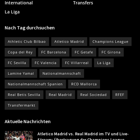
International
Transfers
La Liga
Nach Tag durchsuchen
Athletic Club Bilbao
Atletico Madrid
Champions League
Copa del Rey
FC Barcelona
FC Getafe
FC Girona
FC Sevilla
FC Valencia
FC Villarreal
La Liga
Lamine Yamal
Nationalmannschaft
Nationalmannschaft Spanien
RCD Mallorca
Real Betis Sevilla
Real Madrid
Real Sociedad
RFEF
Transfermarkt
Aktuelle Nachrichten
Atletico Madrid vs. Real Madrid im TV und Live-
Stream: Übertragung der Champions League