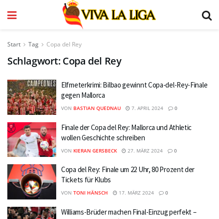
Start
Tag
Copa del Rey
Schlagwort:
Copa del Rey
Elfmeterkrimi: Bilbao gewinnt Copa-del-Rey-Finale
gegen Mallorca
VON
BASTIAN QUEDNAU
7. APRIL 2024
0
Finale der Copa del Rey: Mallorca und Athletic
wollen Geschichte schreiben
VON
KIERAN GERSBECK
27. MÄRZ 2024
0
Copa del Rey: Finale um 22 Uhr, 80 Prozent der
Tickets für Klubs
VON
TONI HÄNSCH
17. MÄRZ 2024
0
Williams-Brüder machen Final-Einzug perfekt –