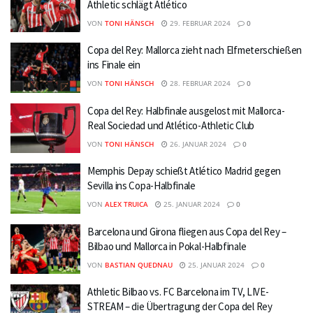
Athletic schlägt Atlético
VON
TONI HÄNSCH
29. FEBRUAR 2024
0
Copa del Rey: Mallorca zieht nach Elfmeterschießen
ins Finale ein
VON
TONI HÄNSCH
28. FEBRUAR 2024
0
Copa del Rey: Halbfinale ausgelost mit Mallorca-
Real Sociedad und Atlético-Athletic Club
VON
TONI HÄNSCH
26. JANUAR 2024
0
Memphis Depay schießt Atlético Madrid gegen
Sevilla ins Copa-Halbfinale
VON
ALEX TRUICA
25. JANUAR 2024
0
Barcelona und Girona fliegen aus Copa del Rey –
Bilbao und Mallorca in Pokal-Halbfinale
VON
BASTIAN QUEDNAU
25. JANUAR 2024
0
Athletic Bilbao vs. FC Barcelona im TV, LIVE-
STREAM – die Übertragung der Copa del Rey