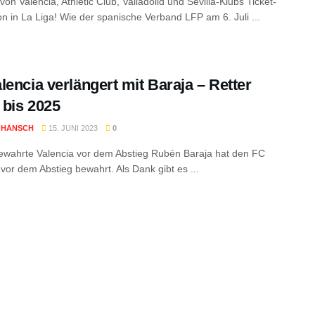
e von Valencia, Athletic Club, Valladolid und Sevilla-Klubs Ticket-
on in La Liga! Wie der spanische Verband LFP am 6. Juli ...
lencia verlängert mit Baraja – Retter
t bis 2025
 HÄNSCH
15. JUNI 2023
0
ewahrte Valencia vor dem Abstieg Rubén Baraja hat den FC
 vor dem Abstieg bewahrt. Als Dank gibt es ...