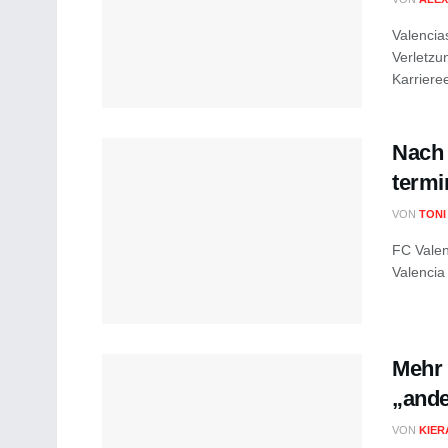
Valencia
Verletzu
Karriere
Nach 
termi
VON
TONI
FC Valen
Valencia 
Mehr 
„ande
VON
KIER