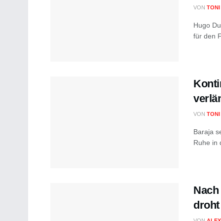
VON
TONI
Hugo Dur
für den F
Konti
verlä
VON
TONI
Baraja s
Ruhe in 
Nach 
droht
VON
ALEX