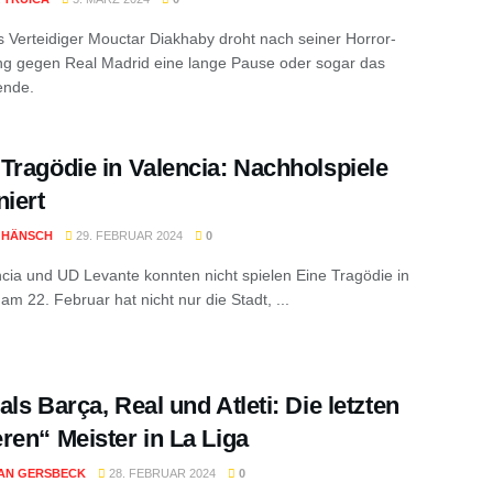
s Verteidiger Mouctar Diakhaby droht nach seiner Horror-
ng gegen Real Madrid eine lange Pause oder sogar das
ende.
Tragödie in Valencia: Nachholspiele
niert
 HÄNSCH
29. FEBRUAR 2024
0
cia und UD Levante konnten nicht spielen Eine Tragödie in
am 22. Februar hat nicht nur die Stadt, ...
als Barça, Real und Atleti: Die letzten
ren“ Meister in La Liga
AN GERSBECK
28. FEBRUAR 2024
0