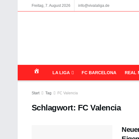
Freitag, 7. August 2026
info@vivalaliga.de
LA LIGA
FC BARCELONA
REAL 
Start
Tag
FC Valencia
Schlagwort:
FC Valencia
Neuer
Eigen