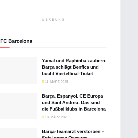
WERBUNG
FC Barcelona
Yamal und Raphinha zaubern:
Barça schlägt Benfica und
bucht Viertelfinal-Ticket
11. MÄRZ 2025
Barça, Espanyol, CE Europa
und Sant Andreu: Das sind
die Fußballklubs in Barcelona
10. MÄRZ 2025
Barça-Teamarzt verstorben –
Spiel gegen Osasuna