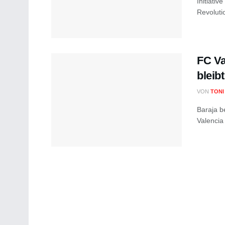
Initiativ
Revoluti
FC Va
bleib
VON
TONI
Baraja b
Valencia