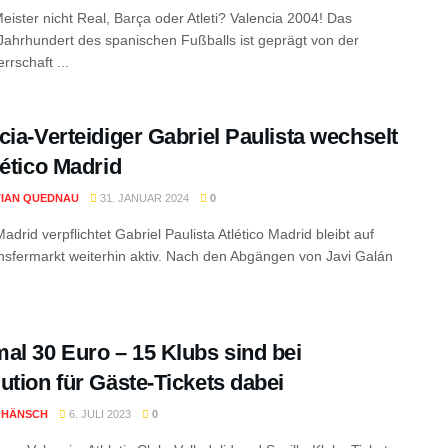
Meister nicht Real, Barça oder Atleti? Valencia 2004! Das
 Jahrhundert des spanischen Fußballs ist geprägt von der
rrschaft ...
cia-Verteidiger Gabriel Paulista wechselt
lético Madrid
IAN QUEDNAU
31. JANUAR 2024
0
Madrid verpflichtet Gabriel Paulista Atlético Madrid bleibt auf
sfermarkt weiterhin aktiv. Nach den Abgängen von Javi Galán
al 30 Euro – 15 Klubs sind bei
ution für Gäste-Tickets dabei
 HÄNSCH
6. JULI 2023
0