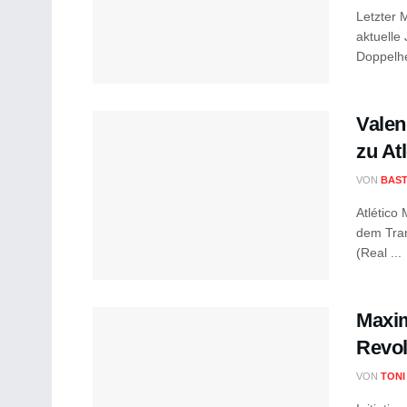
Letzter 
aktuelle
Doppelhe
Valen
zu At
VON
BAST
Atlético 
dem Tran
(Real ...
Maxim
Revol
VON
TONI