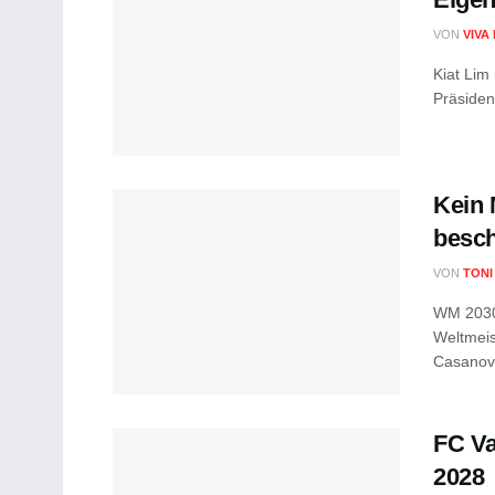
VON
VIVA
Kiat Lim
Präsident
Kein 
besch
VON
TONI
WM 2030:
Weltmeis
Casanova,
FC Va
2028