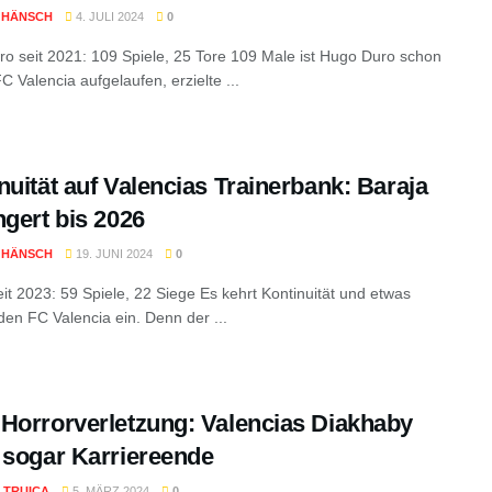
 HÄNSCH
4. JULI 2024
0
o seit 2021: 109 Spiele, 25 Tore 109 Male ist Hugo Duro schon
C Valencia aufgelaufen, erzielte ...
nuität auf Valencias Trainerbank: Baraja
ngert bis 2026
 HÄNSCH
19. JUNI 2024
0
eit 2023: 59 Spiele, 22 Siege Es kehrt Kontinuität und etwas
den FC Valencia ein. Denn der ...
Horrorverletzung: Valencias Diakhaby
 sogar Karriereende
 TRUICA
5. MÄRZ 2024
0