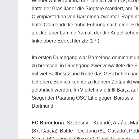
Wieder war Raphinha der Benfica-Schreck, schon
hatte der Brasilianer die Siegtore markiert, am D
Olympiastadion von Barcelona zweimal. Raphina m
hatte Otamendi die frühe Führung nach einer Ec
glückte aber Lamine Yamal, der die Kugel sehen
linke obere Eck schlenzte (27.).
Im ersten Durchgang war Barcelona dominant un
zu bremsen, in Durchgang zwei verwaltete die Fli
mit viel Ballbesitz und Ruhe das Geschehen nac
belieben, Benfica konnte zu keinem Zeitpunkt wir
gefährlich werden. Im Viertelfinale trifft Barça au
Sieger der Paarung OSC Lille gegen Borussia
Dortmund.
FC Barcelona:
Szczesny – Koundé, Araújo, Mar
(87. García), Balde – De Jong (81. Casadó), Pedr
Yamal (82. López), Olmo (70. Gavi), Raphinha –