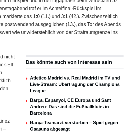
 im Hinspiel und in der Ligaphase beim verrückten 5:4
ienstagabend traf er im Achtelfinal-Rückspiel im
arkierte das 1:0 (11.) und 3:1 (42.). Zwischenzeitlich
ke postwendend ausgeglichen (13.), das Tor des Abends
swert wie unwiderstehlich von der Strafraumgrenze ins
d nicht
Das könnte auch von Interesse sein
ck-Elf
h
Atletico Madrid vs. Real Madrid im TV und
klich
Live-Stream: Übertragung der Champions
f den
League
Barça, Espanyol, CE Europa und Sant
Andreu: Das sind die Fußballklubs in
Barcelona
tínez
Barça-Teamarzt verstorben – Spiel gegen
i –
Osasuna abgesagt