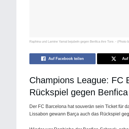
Raphina und Lamine Yamal bejubeln gegen Benfica ihre Tore. - (Photo b
Auf Facebook teilen
Auf 
Champions League: FC Ba
Rückspiel gegen Benfica
Der FC Barcelona hat souverän sein Ticket für da
Lissabon gewann Barça auch das Rückspiel gege