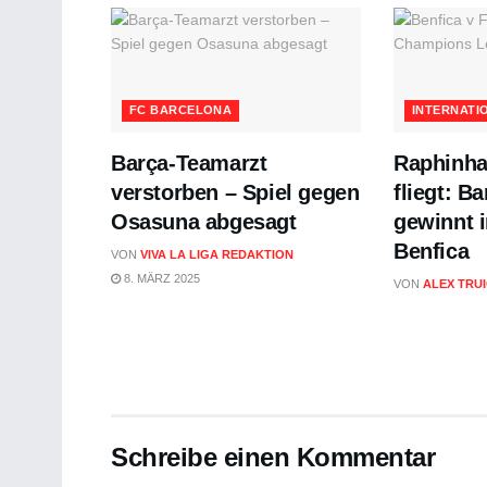
FC BARCELONA
INTERNATI
Barça-Teamarzt
Raphinha 
verstorben – Spiel gegen
fliegt: B
Osasuna abgesagt
gewinnt i
Benfica
VON
VIVA LA LIGA REDAKTION
8. MÄRZ 2025
VON
ALEX TRU
Schreibe einen Kommentar