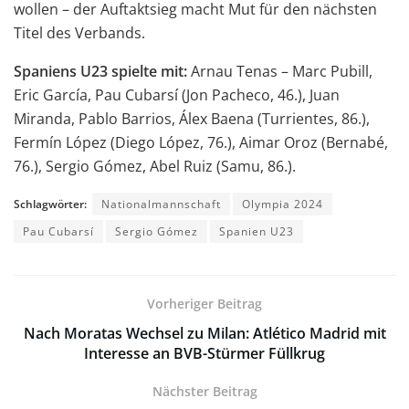
wollen – der Auftaktsieg macht Mut für den nächsten
Titel des Verbands.
Spaniens U23 spielte mit:
Arnau Tenas – Marc Pubill,
Eric García, Pau Cubarsí (Jon Pacheco, 46.), Juan
Miranda, Pablo Barrios, Álex Baena (Turrientes, 86.),
Fermín López (Diego López, 76.), Aimar Oroz (Bernabé,
76.), Sergio Gómez, Abel Ruiz (Samu, 86.).
Schlagwörter:
Nationalmannschaft
Olympia 2024
Pau Cubarsí
Sergio Gómez
Spanien U23
Vorheriger Beitrag
Nach Moratas Wechsel zu Milan: Atlético Madrid mit
Interesse an BVB-Stürmer Füllkrug
Nächster Beitrag