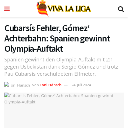
Cubarsís Fehler, Gómez‘
Achterbahn: Spanien gewinnt
Olympia-Auftakt
Spanien gewinnt den Olympia-Auftakt mit 2:1
gegen Usbekistan dank Sergio Gómez und trotz
Pau Cubarsís verschuldetem Elfmeter.
von
Toni Hänsch
24. Juli 2024