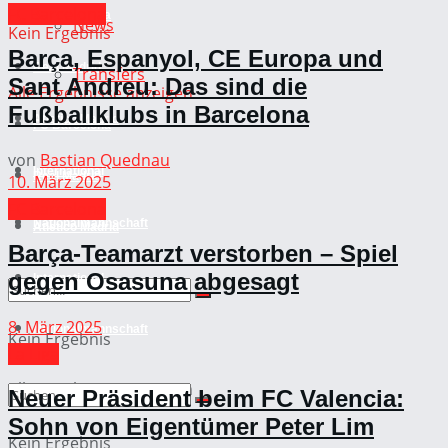
FC Barcelona
FC Barcelona
News
Kein Ergebnis
Barça, Espanyol, CE Europa und
Real Madrid
Transfers
Sant Andreu: Das sind die
Alle Ergebnisse anzeigen
Fußballklubs in Barcelona
Atletico Madrid
FC Barcelona
von
Bastian Quednau
International
Real Madrid
10. März 2025
FC Barcelona
Nationalmannschaft
Atletico Madrid
Barça-Teamarzt verstorben – Spiel
gegen Osasuna abgesagt
International
8. März 2025
Nationalmannschaft
Kein Ergebnis
La Liga
Alle Ergebnisse anzeigen
Neuer Präsident beim FC Valencia:
Sohn von Eigentümer Peter Lim
Kein Ergebnis