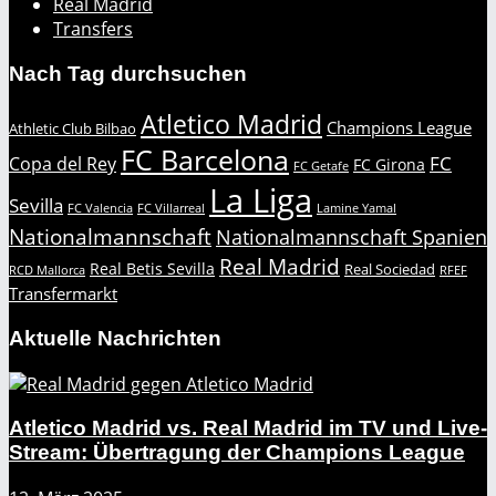
Real Madrid
Transfers
Nach Tag durchsuchen
Atletico Madrid
Champions League
Athletic Club Bilbao
FC Barcelona
FC
Copa del Rey
FC Girona
FC Getafe
La Liga
Sevilla
FC Valencia
FC Villarreal
Lamine Yamal
Nationalmannschaft
Nationalmannschaft Spanien
Real Madrid
Real Betis Sevilla
Real Sociedad
RCD Mallorca
RFEF
Transfermarkt
Aktuelle Nachrichten
Atletico Madrid vs. Real Madrid im TV und Live-
Stream: Übertragung der Champions League