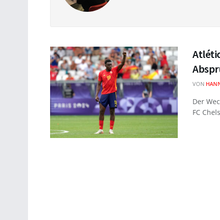
Atlét
Abspr
VON
HAN
Der Wec
FC Chels