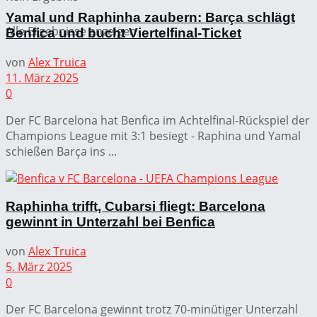
Yamal und Raphinha zaubern: Barça schlägt
Alle Ergebnisse anzeigen
Benfica und bucht Viertelfinal-Ticket
von
Alex Truica
11. März 2025
0
Der FC Barcelona hat Benfica im Achtelfinal-Rückspiel der
Champions League mit 3:1 besiegt - Raphina und Yamal
schießen Barça ins ...
Raphinha trifft, Cubarsi fliegt: Barcelona
gewinnt in Unterzahl bei Benfica
von
Alex Truica
5. März 2025
0
Der FC Barcelona gewinnt trotz 70-minütiger Unterzahl