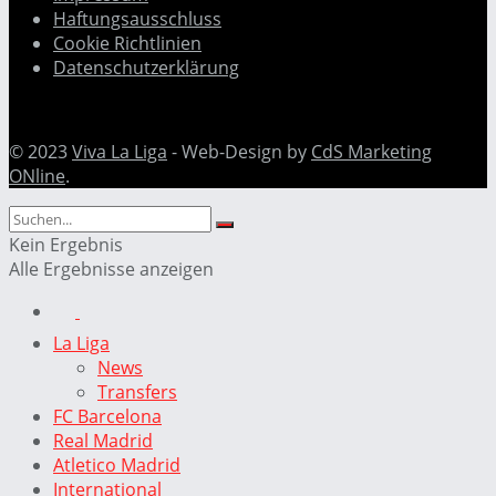
Haftungsausschluss
Cookie Richtlinien
Datenschutzerklärung
© 2023
Viva La Liga
- Web-Design by
CdS Marketing
ONline
.
Kein Ergebnis
Alle Ergebnisse anzeigen
La Liga
News
Transfers
FC Barcelona
Real Madrid
Atletico Madrid
International