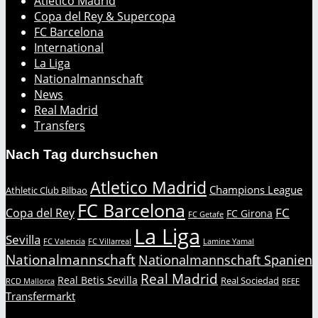
Atlético Madrid
Copa del Rey & Supercopa
FC Barcelona
International
La Liga
Nationalmannschaft
News
Real Madrid
Transfers
Nach Tag durchsuchen
Atletico Madrid
Champions League
Athletic Club Bilbao
FC Barcelona
FC
Copa del Rey
FC Girona
FC Getafe
La Liga
Sevilla
FC Valencia
FC Villarreal
Lamine Yamal
Nationalmannschaft
Nationalmannschaft Spanien
Real Madrid
Real Betis Sevilla
Real Sociedad
RCD Mallorca
RFEF
Transfermarkt