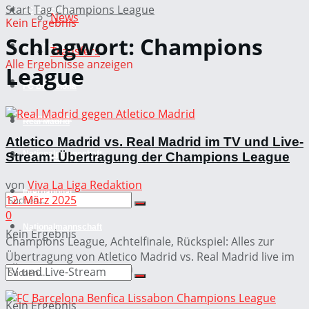
Start
Tag
Champions League
FC Barcelona
News
Kein Ergebnis
Schlagwort:
Champions
Real Madrid
Transfers
Alle Ergebnisse anzeigen
League
Atletico Madrid
FC Barcelona
International
Real Madrid
Atletico Madrid vs. Real Madrid im TV und Live-
Nationalmannschaft
Stream: Übertragung der Champions League
Atletico Madrid
von
Viva La Liga Redaktion
International
12. März 2025
0
Nationalmannschaft
Kein Ergebnis
Champions League, Achtelfinale, Rückspiel: Alles zur
Übertragung von Atletico Madrid vs. Real Madrid live im
Alle Ergebnisse anzeigen
TV und Live-Stream
Kein Ergebnis