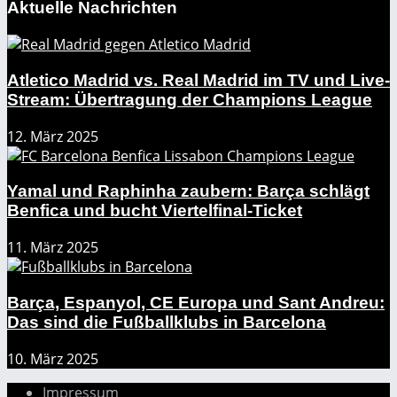
Aktuelle Nachrichten
Atletico Madrid vs. Real Madrid im TV und Live-
Stream: Übertragung der Champions League
12. März 2025
Yamal und Raphinha zaubern: Barça schlägt
Benfica und bucht Viertelfinal-Ticket
11. März 2025
Barça, Espanyol, CE Europa und Sant Andreu:
Das sind die Fußballklubs in Barcelona
10. März 2025
Impressum