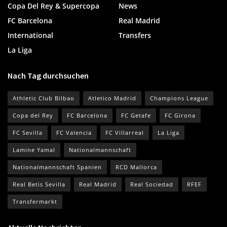
Copa Del Rey & Supercopa
News
FC Barcelona
Real Madrid
International
Transfers
La Liga
Nach Tag durchsuchen
Athletic Club Bilbao
Atletico Madrid
Champions League
Copa del Rey
FC Barcelona
FC Getafe
FC Girona
FC Sevilla
FC Valencia
FC Villarreal
La Liga
Lamine Yamal
Nationalmannschaft
Nationalmannschaft Spanien
RCD Mallorca
Real Betis Sevilla
Real Madrid
Real Sociedad
RFEF
Transfermarkt