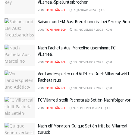
Villarreal-Spiel unterbrochen
VON
TONI HÄNSCH
7. JANUAR 2024
0
Saison- und EM-Aus: Kreuzbandriss bei Yeremy Pino
VON
TONI HÄNSCH
16. NOVEMBER 2023
0
Nach Pacheta-Aus: Marcelino übernimmt FC
Villarreal
VON
TONI HÄNSCH
13. NOVEMBER 2023
0
Vor Länderspielen und Atlético-Duell: Villarreal wirft
Pacheta raus
VON
TONI HÄNSCH
10. NOVEMBER 2023
0
FC Villarreal stellt Pacheta als Setién-Nachfolger vor
VON
TONI HÄNSCH
9. SEPTEMBER 2023
0
Nach elf Monaten: Quique Setién tritt bei Villarreal
zurück