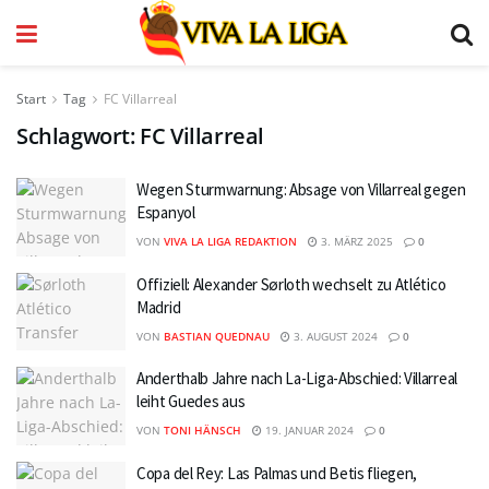
Start
Tag
FC Villarreal
Schlagwort:
FC Villarreal
Wegen Sturmwarnung: Absage von Villarreal gegen
Espanyol
VON
VIVA LA LIGA REDAKTION
3. MÄRZ 2025
0
Offiziell: Alexander Sørloth wechselt zu Atlético
Madrid
VON
BASTIAN QUEDNAU
3. AUGUST 2024
0
Anderthalb Jahre nach La-Liga-Abschied: Villarreal
leiht Guedes aus
VON
TONI HÄNSCH
19. JANUAR 2024
0
Copa del Rey: Las Palmas und Betis fliegen,