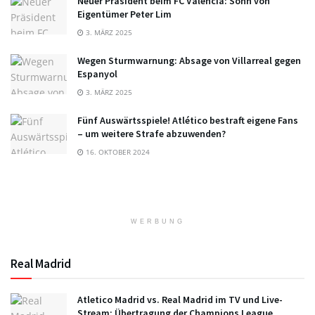
Neuer Präsident beim FC Valencia: Sohn von
Eigentümer Peter Lim
3. MÄRZ 2025
Wegen Sturmwarnung: Absage von Villarreal gegen
Espanyol
3. MÄRZ 2025
Fünf Auswärtsspiele! Atlético bestraft eigene Fans
– um weitere Strafe abzuwenden?
16. OKTOBER 2024
WERBUNG
Real Madrid
Atletico Madrid vs. Real Madrid im TV und Live-
Stream: Übertragung der Champions League