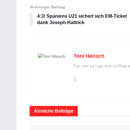
Vorheriger Beitrag
4:3! Spaniens U21 sichert sich EM-Ticket
dank Joseph-Hattrick
Toni Hänsch
Fan von La Liga und La Roja 
Ähnliche
Beiträge