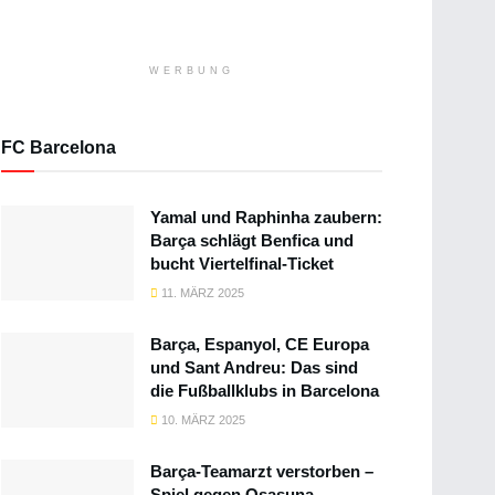
WERBUNG
FC Barcelona
Yamal und Raphinha zaubern:
Barça schlägt Benfica und
bucht Viertelfinal-Ticket
11. MÄRZ 2025
Barça, Espanyol, CE Europa
und Sant Andreu: Das sind
die Fußballklubs in Barcelona
10. MÄRZ 2025
Barça-Teamarzt verstorben –
Spiel gegen Osasuna