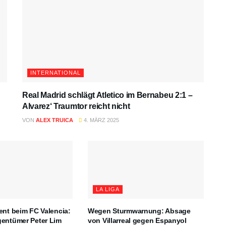
INTERNATIONAL
Real Madrid schlägt Atletico im Bernabeu 2:1 –
Alvarez‘ Traumtor reicht nicht
VON
ALEX TRUICA
4. MÄRZ 2025
LA LIGA
ent beim FC Valencia:
Wegen Sturmwarnung: Absage
gentümer Peter Lim
von Villarreal gegen Espanyol