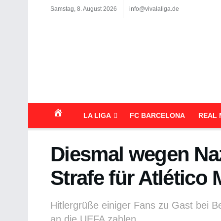
Samstag, 8. August 2026
info@vivalaliga.de
LA LIGA
FC BARCELONA
REAL 
Diesmal wegen Na
Strafe für Atlético
Hitlergrüße einiger Fans zu Gast bei B
an die UEFA zahlen.