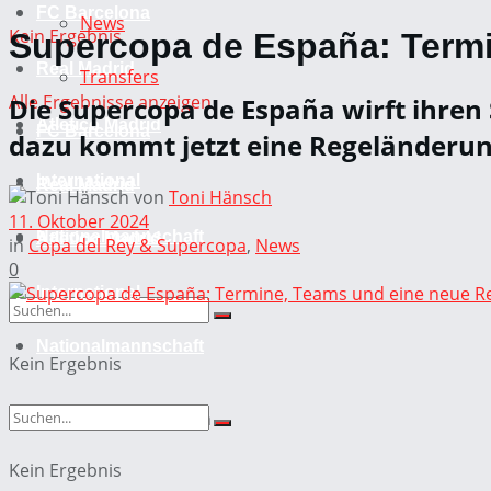
FC Barcelona
News
Kein Ergebnis
Supercopa de España: Termi
Real Madrid
Transfers
Alle Ergebnisse anzeigen
Die Supercopa de España wirft ihren
Atletico Madrid
FC Barcelona
dazu kommt jetzt eine Regeländerung,
International
Real Madrid
von
Toni Hänsch
11. Oktober 2024
Nationalmannschaft
Atletico Madrid
in
Copa del Rey & Supercopa
,
News
0
International
Nationalmannschaft
Kein Ergebnis
Alle Ergebnisse anzeigen
Kein Ergebnis