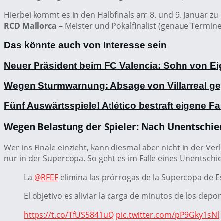
Hierbei kommt es in den Halbfinals am 8. und 9. Januar z
RCD Mallorca
– Meister und Pokalfinalist (genaue Termine 
Das könnte auch von Interesse sein
Neuer Präsident beim FC Valencia: Sohn von Ei
Wegen Sturmwarnung: Absage von Villarreal g
Fünf Auswärtsspiele! Atlético bestraft eigene 
Wegen Belastung der Spieler: Nach Unentschie
Wer ins Finale einzieht, kann diesmal aber nicht in der 
nur in der Supercopa. So geht es im Falle eines Unentschi
La
@RFEF
elimina las prórrogas de la Supercopa de 
El objetivo es aliviar la carga de minutos de los dep
https://t.co/TfUS5841uQ
pic.twitter.com/pP9Gky1sNl