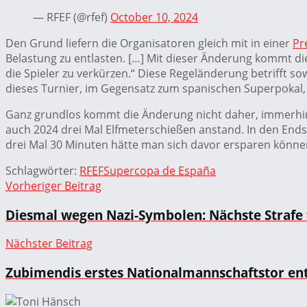
— RFEF (@rfef)
October 10, 2024
Den Grund liefern die Organisatoren gleich mit in einer
Pr
Belastung zu entlasten. […] Mit dieser Änderung kommt 
die Spieler zu verkürzen.“ Diese Regeländerung betrifft s
dieses Turnier, im Gegensatz zum spanischen Superpokal,
Ganz grundlos kommt die Änderung nicht daher, immerhin g
auch 2024 drei Mal Elfmeterschießen anstand. In den Endsp
drei Mal 30 Minuten hätte man sich davor ersparen könne
Schlagwörter:
RFEF
Supercopa de España
Vorheriger Beitrag
Diesmal wegen Nazi-Symbolen: Nächste Strafe 
Nächster Beitrag
Zubimendis erstes Nationalmannschaftstor en