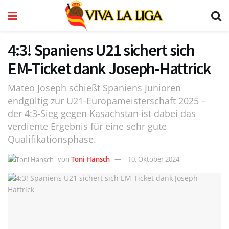
4:3! Spaniens U21 sichert sich
EM-Ticket dank Joseph-Hattrick
Mateo Joseph schießt Spaniens Junioren
endgültig zur U21-Europameisterschaft 2025 –
der 4:3-Sieg gegen Kasachstan ist dabei das
verdiente Ergebnis für eine sehr gute
Qualifikationsphase.
von
Toni Hänsch
10. Oktober 2024