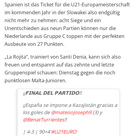
Spanien ist das Ticket für die U21-Europameisterschaft
im kommenden Jahr in der Slowakei also endgültig
nicht mehr zu nehmen: acht Siege und ein
Unentschieden aus neun Partien können nur die
Niederlande aus Gruppe C toppen mit der perfekten
Ausbeute von 27 Punkten.
„La Rojita“, trainiert von Santi Denia, kann sich also
freuen und entspannt auf das zehnte und letzte
Gruppenspiel schauen: Dienstag gegen die noch
punktlosen Malta-Junioren.
¡¡𝗙𝗜𝗡𝗔𝗟 𝗗𝗘𝗟 𝗣𝗔𝗥𝗧𝗜𝗗𝗢!!
¡¡España se impone a Kazajistán gracias a
los goles de
@mateoojoseph9
(3) y
@BenatTurrientes
!!
| 4-3 | 90+4′
#U21EURO