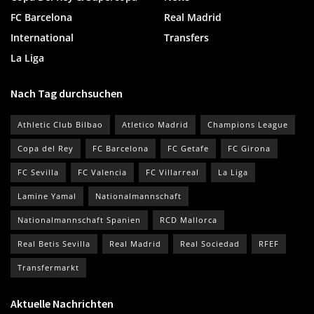
FC Barcelona
Real Madrid
International
Transfers
La Liga
Nach Tag durchsuchen
Athletic Club Bilbao
Atletico Madrid
Champions League
Copa del Rey
FC Barcelona
FC Getafe
FC Girona
FC Sevilla
FC Valencia
FC Villarreal
La Liga
Lamine Yamal
Nationalmannschaft
Nationalmannschaft Spanien
RCD Mallorca
Real Betis Sevilla
Real Madrid
Real Sociedad
RFEF
Transfermarkt
Aktuelle Nachrichten