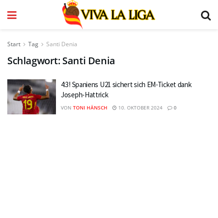
Start
Tag
Santi Denia
Schlagwort:
Santi Denia
4:3! Spaniens U21 sichert sich EM-Ticket dank
Joseph-Hattrick
VON
TONI HÄNSCH
10. OKTOBER 2024
0