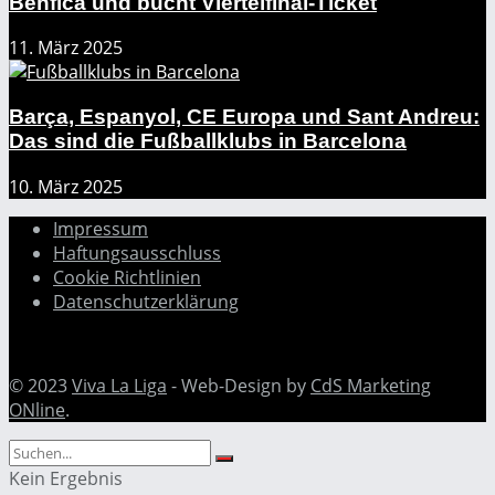
Benfica und bucht Viertelfinal-Ticket
11. März 2025
Barça, Espanyol, CE Europa und Sant Andreu:
Das sind die Fußballklubs in Barcelona
10. März 2025
Impressum
Haftungsausschluss
Cookie Richtlinien
Datenschutzerklärung
© 2023
Viva La Liga
- Web-Design by
CdS Marketing
ONline
.
Kein Ergebnis