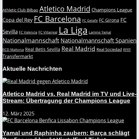
Atletico Madrid
Champions League
Athletic Club Bilbao
FC Barcelona
FC
Copa del Rey
FC Girona
FC Getafe
La Liga
Sevilla
FC Valencia
FC Villarreal
Lamine Yamal
Nationalmannschaft
Nationalmannschaft Spanien
Real Madrid
Real Betis Sevilla
Real Sociedad
RCD Mallorca
RFEF
Transfermarkt
Aktuelle Nachrichten
Atletico Madrid vs. Real Madrid im TV und Live-
Stream: Übertragung der Champions League
12. März 2025
Yamal und Raphinha zaubern: Barça schlägt