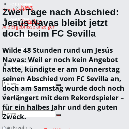
FC Barcelona
News
Kein Ergebnis
Zwei Tage nach Abschied:
Real Madrid
Jesús Navas bleibt jetzt
Transfers
Alle Ergebnisse anzeigen
doch beim FC Sevilla
Atletico Madrid
FC Barcelona
Wilde 48 Stunden rund um Jesús
International
Real Madrid
Navas: Weil er noch kein Angebot
Nationalmannschaft
Atletico Madrid
hatte, kündigte er am Donnerstag
seinen Abschied vom FC Sevilla an,
International
doch am Samstag wurde doch noch
verlängert mit dem Rekordspieler –
Nationalmannschaft
Kein Ergebnis
für ein halbes Jahr und den guten
Alle Ergebnisse anzeigen
Zweck.
Kein Ergebnis