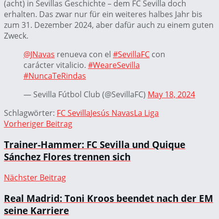
(acht) in Sevillas Geschichte – dem FC Sevilla doch
erhalten. Das zwar nur für ein weiteres halbes Jahr bis
zum 31. Dezember 2024, aber dafür auch zu einem guten
Zweck.
@JNavas
renueva con el
#SevillaFC
con
carácter vitalicio.
#WeareSevilla
#NuncaTeRindas
— Sevilla Fútbol Club (@SevillaFC)
May 18, 2024
Schlagwörter:
FC Sevilla
Jesús Navas
La Liga
Vorheriger Beitrag
Trainer-Hammer: FC Sevilla und Quique
Sánchez Flores trennen sich
Nächster Beitrag
Real Madrid: Toni Kroos beendet nach der EM
seine Karriere