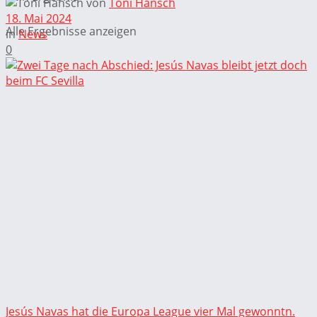
von
Toni Hänsch
18. Mai 2024
Alle Ergebnisse anzeigen
in
News
0
Jesús Navas hat die Europa League vier Mal gewonntn.