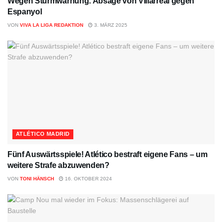
Wegen Sturmwarnung: Absage von Villarreal gegen
Espanyol
VON
VIVA LA LIGA REDAKTION
3. MÄRZ 2025
ATLÉTICO MADRID
Fünf Auswärtsspiele! Atlético bestraft eigene Fans – um
weitere Strafe abzuwenden?
VON
TONI HÄNSCH
16. OKTOBER 2024