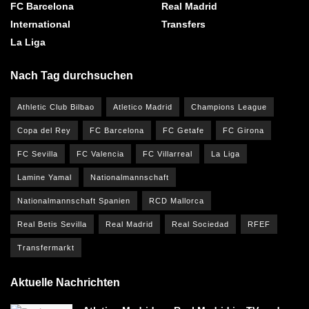
FC Barcelona
Real Madrid
International
Transfers
La Liga
Nach Tag durchsuchen
Athletic Club Bilbao
Atletico Madrid
Champions League
Copa del Rey
FC Barcelona
FC Getafe
FC Girona
FC Sevilla
FC Valencia
FC Villarreal
La Liga
Lamine Yamal
Nationalmannschaft
Nationalmannschaft Spanien
RCD Mallorca
Real Betis Sevilla
Real Madrid
Real Sociedad
RFEF
Transfermarkt
Aktuelle Nachrichten