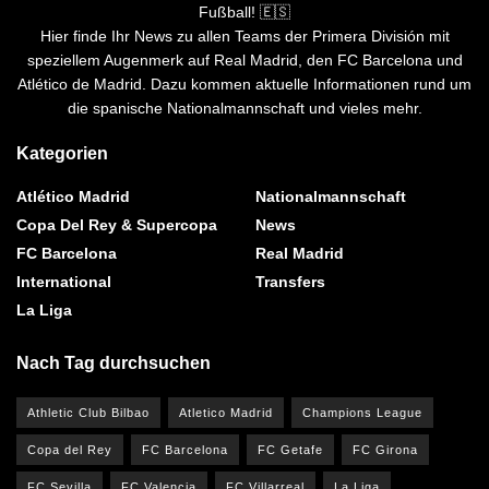
Fußball! 🇪🇸
Hier finde Ihr News zu allen Teams der Primera División mit
speziellem Augenmerk auf Real Madrid, den FC Barcelona und
Atlético de Madrid. Dazu kommen aktuelle Informationen rund um
die spanische Nationalmannschaft und vieles mehr.
Kategorien
Atlético Madrid
Nationalmannschaft
Copa Del Rey & Supercopa
News
FC Barcelona
Real Madrid
International
Transfers
La Liga
Nach Tag durchsuchen
Athletic Club Bilbao
Atletico Madrid
Champions League
Copa del Rey
FC Barcelona
FC Getafe
FC Girona
FC Sevilla
FC Valencia
FC Villarreal
La Liga