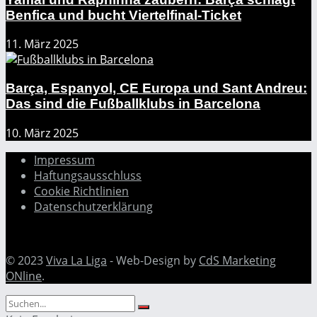
Benfica und bucht Viertelfinal-Ticket
11. März 2025
Barça, Espanyol, CE Europa und Sant Andreu:
Das sind die Fußballklubs in Barcelona
10. März 2025
Impressum
Haftungsausschluss
Cookie Richtlinien
Datenschutzerklärung
© 2023
Viva La Liga
- Web-Design by
CdS Marketing
ONline
.