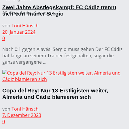
Zwei Jahre Abstiegskampf: FC Cádiz trennt
Alle Ergebnisse anzeigen
sich von Trainer Sergio
von
Toni Hänsch
20. Januar 2024
0
Nach 0:1 gegen Alavés: Sergio muss gehen Der FC Cádiz
hat lange an seinem Trainer festgehalten, sogar die
ganze vergangene ...
Copa del Rey: Nur 13 Erstligisten weiter,
Almería und Cádiz blamieren sich
von
Toni Hänsch
7. Dezember 2023
0