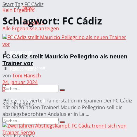
Start
Tag
FC Cádiz
FC Barcelona
News
Kein Ergebnis
Schlagwort:
FC Cádiz
Real Madrid
Transfers
Alle Ergebnisse anzeigen
Atletico Madrid
FC Barcelona
International
Real Madrid
FC Cádiz stellt Mauricio Pellegrino als neuen
Trainer vor
Nationalmannschaft
Atletico Madrid
von
Toni Hänsch
24. Januar 2024
International
0
Pellegrinos vierte Trainerstation in Spanien Der FC Cádiz
Nationalmannschaft
Kein Ergebnis
hat einen neuen Trainer! Mauricio Pellegrino soll die
abstiegsbedrohten Andalusier in La ...
Alle Ergebnisse anzeigen
Kein Ergebnis