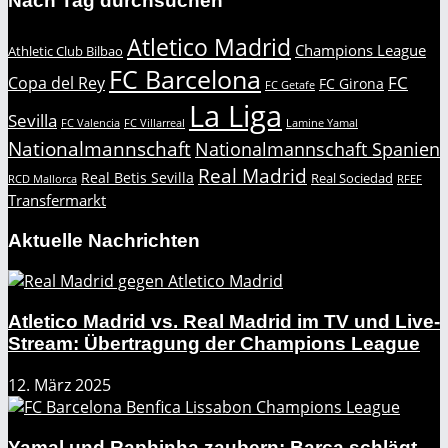
Nach Tag durchsuchen
Atletico Madrid
Champions League
Athletic Club Bilbao
FC Barcelona
FC
Copa del Rey
FC Girona
FC Getafe
La Liga
Sevilla
FC Valencia
FC Villarreal
Lamine Yamal
Nationalmannschaft
Nationalmannschaft Spanien
Real Madrid
Real Betis Sevilla
Real Sociedad
RCD Mallorca
RFEF
Transfermarkt
Aktuelle Nachrichten
Atletico Madrid vs. Real Madrid im TV und Live-
Stream: Übertragung der Champions League
12. März 2025
Yamal und Raphinha zaubern: Barça schlägt