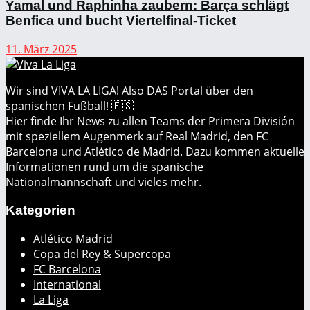
Yamal und Raphinha zaubern: Barça schlägt
Benfica und bucht Viertelfinal-Ticket
11. März 2025
Wir sind VIVA LA LIGA! Also DAS Portal über den
spanischen Fußball! 🇪🇸
Hier finde Ihr News zu allen Teams der Primera División
mit speziellem Augenmerk auf Real Madrid, den FC
Barcelona und Atlético de Madrid. Dazu kommen aktuelle
Informationen rund um die spanische
Nationalmannschaft und vieles mehr.
Kategorien
Atlético Madrid
Copa del Rey & Supercopa
FC Barcelona
International
La Liga