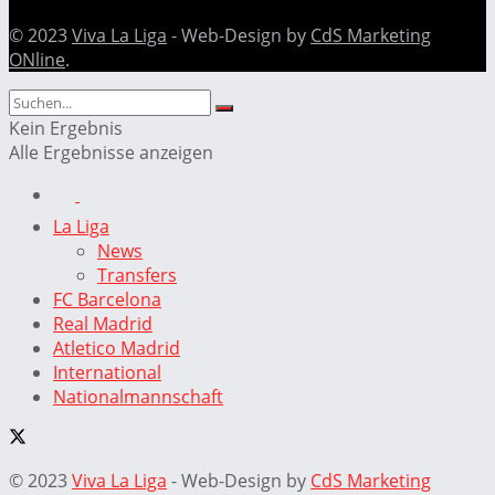
© 2023
Viva La Liga
- Web-Design by
CdS Marketing
ONline
.
Kein Ergebnis
Alle Ergebnisse anzeigen
La Liga
News
Transfers
FC Barcelona
Real Madrid
Atletico Madrid
International
Nationalmannschaft
© 2023
Viva La Liga
- Web-Design by
CdS Marketing