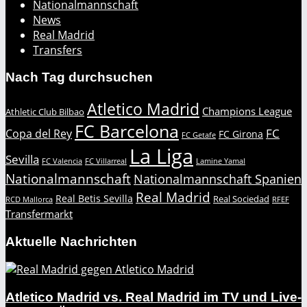
Nationalmannschaft
News
Real Madrid
Transfers
Nach Tag durchsuchen
Atletico Madrid
Champions League
Athletic Club Bilbao
FC Barcelona
FC
Copa del Rey
FC Girona
FC Getafe
La Liga
Sevilla
FC Valencia
FC Villarreal
Lamine Yamal
Nationalmannschaft
Nationalmannschaft Spanien
Real Madrid
Real Betis Sevilla
Real Sociedad
RCD Mallorca
RFEF
Transfermarkt
Aktuelle Nachrichten
Atletico Madrid vs. Real Madrid im TV und Live-