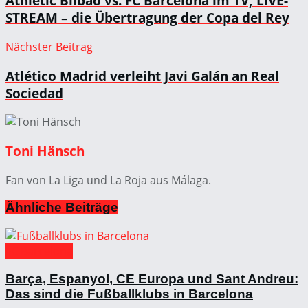
Athletic Bilbao vs. FC Barcelona im TV, LIVE-
STREAM – die Übertragung der Copa del Rey
Nächster Beitrag
Atlético Madrid verleiht Javi Galán an Real
Sociedad
Toni Hänsch
Fan von La Liga und La Roja aus Málaga.
Ähnliche
Beiträge
FC Barcelona
Barça, Espanyol, CE Europa und Sant Andreu:
Das sind die Fußballklubs in Barcelona