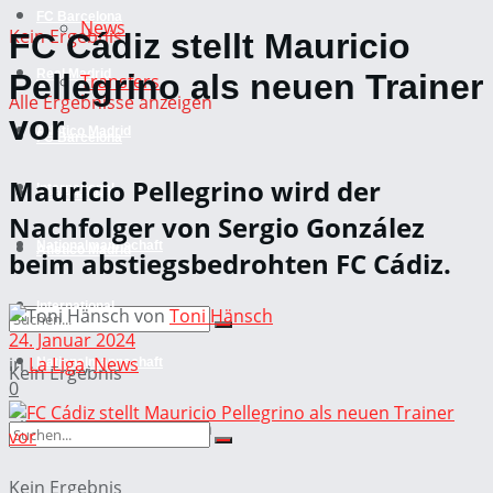
FC Barcelona
News
Kein Ergebnis
FC Cádiz stellt Mauricio
Real Madrid
Pellegrino als neuen Trainer
Transfers
Alle Ergebnisse anzeigen
vor
Atletico Madrid
FC Barcelona
Mauricio Pellegrino wird der
International
Real Madrid
Nachfolger von Sergio González
Nationalmannschaft
Atletico Madrid
beim abstiegsbedrohten FC Cádiz.
International
von
Toni Hänsch
24. Januar 2024
in
La Liga
,
News
Nationalmannschaft
Kein Ergebnis
0
Alle Ergebnisse anzeigen
Kein Ergebnis