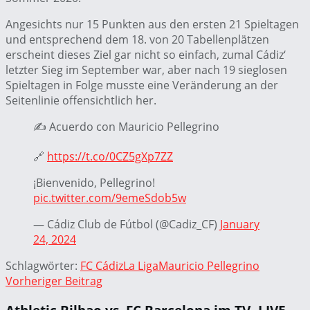
Angesichts nur 15 Punkten aus den ersten 21 Spieltagen
und entsprechend dem 18. von 20 Tabellenplätzen
erscheint dieses Ziel gar nicht so einfach, zumal Cádiz‘
letzter Sieg im September war, aber nach 19 sieglosen
Spieltagen in Folge musste eine Veränderung an der
Seitenlinie offensichtlich her.
✍️ Acuerdo con Mauricio Pellegrino
🔗
https://t.co/0CZ5gXp7ZZ
¡Bienvenido, Pellegrino!
pic.twitter.com/9emeSdob5w
— Cádiz Club de Fútbol (@Cadiz_CF)
January
24, 2024
Schlagwörter:
FC Cádiz
La Liga
Mauricio Pellegrino
Vorheriger Beitrag