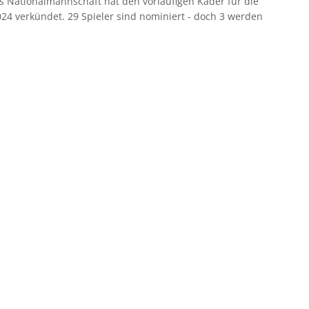
s Nationalmannschaft hat den vorläufigen Kader für die
24 verkündet. 29 Spieler sind nominiert - doch 3 werden