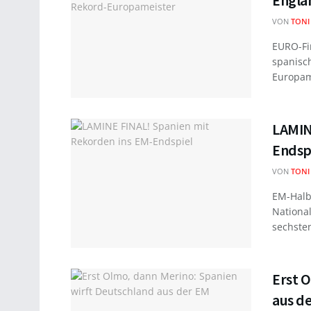
Engla
VON
TONI
EURO-Fin
spanisc
Europame
LAMIN
Endsp
VON
TONI
EM-Halbf
Nationa
sechsten
Erst 
aus d