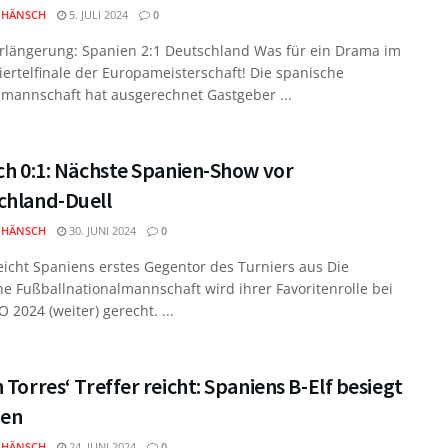
 HÄNSCH
5. JULI 2024
0
rlängerung: Spanien 2:1 Deutschland Was für ein Drama im
iertelfinale der Europameisterschaft! Die spanische
lmannschaft hat ausgerechnet Gastgeber ...
ch 0:1: Nächste Spanien-Show vor
chland-Duell
 HÄNSCH
30. JUNI 2024
0
eicht Spaniens erstes Gegentor des Turniers aus Die
e Fußballnationalmannschaft wird ihrer Favoritenrolle bei
 2024 (weiter) gerecht. ...
 Torres‘ Treffer reicht: Spaniens B-Elf besiegt
ien
 HÄNSCH
24. JUNI 2024
0