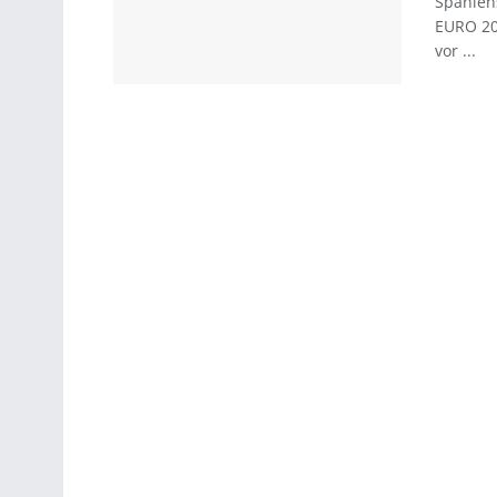
Spanien
EURO 20
vor ...