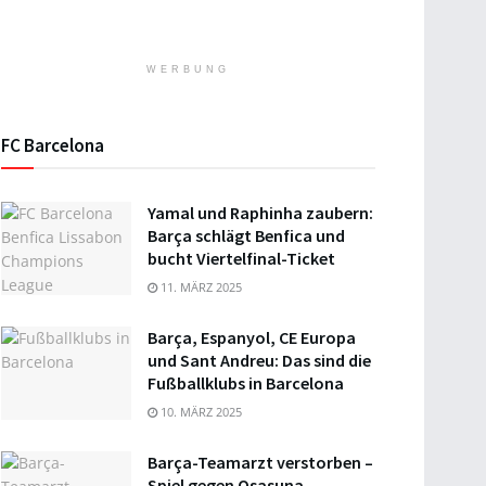
WERBUNG
FC Barcelona
Yamal und Raphinha zaubern:
Barça schlägt Benfica und
bucht Viertelfinal-Ticket
11. MÄRZ 2025
Barça, Espanyol, CE Europa
und Sant Andreu: Das sind die
Fußballklubs in Barcelona
10. MÄRZ 2025
Barça-Teamarzt verstorben –
Spiel gegen Osasuna