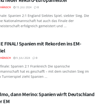
nd neuer Rekord-Europameister
 HÄNSCH
15. JULI 2024
0
ale: Spanien 2:1 England Siebtes Spiel, siebter Sieg. Die
he Nationalmannschaft hat auch das Finale der
isterschaft erfolgreich gemeistert und ...
E FINAL! Spanien mit Rekorden ins EM-
iel
 HÄNSCH
9. JULI 2024
0
inale: Spanien 2:1 Frankreich Die spanische
lmannschaft hat es geschafft – mit dem sechsten Sieg im
 Turnierspiel zieht Spanien ...
Olmo, dann Merino: Spanien wirft Deutschland
er EM