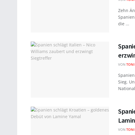
Zehn Änd
Spanien 
die ...
Spanie
erzwin
VON
TONI
Spanien 
Sieg. U
National
Spani
Lamin
VON
TONI