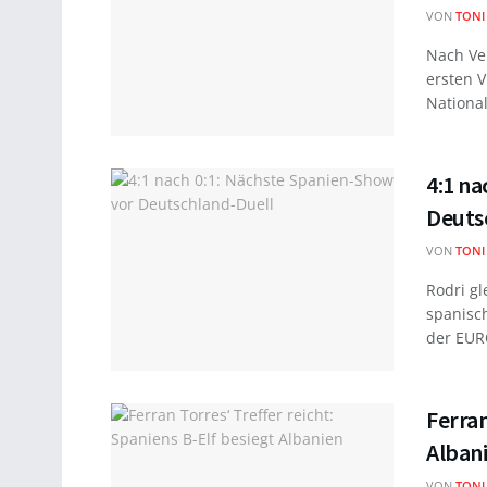
VON
TONI
Nach Ve
ersten V
Nationa
4:1 na
Deuts
VON
TONI
Rodri gl
spanisch
der EURO
Ferran
Alban
VON
TONI