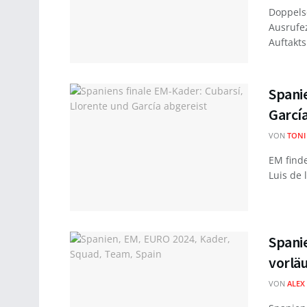
Doppels
Ausrufe
Auftakts
Spanie
García
VON
TONI
EM finde
Luis de 
Spani
vorlä
VON
ALEX