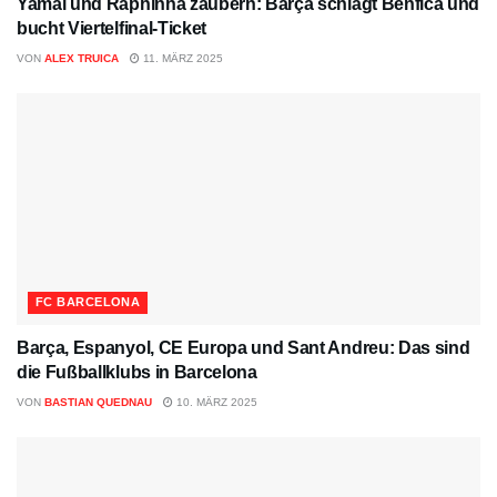
Yamal und Raphinha zaubern: Barça schlägt Benfica und
bucht Viertelfinal-Ticket
VON
ALEX TRUICA
11. MÄRZ 2025
FC BARCELONA
Barça, Espanyol, CE Europa und Sant Andreu: Das sind
die Fußballklubs in Barcelona
VON
BASTIAN QUEDNAU
10. MÄRZ 2025