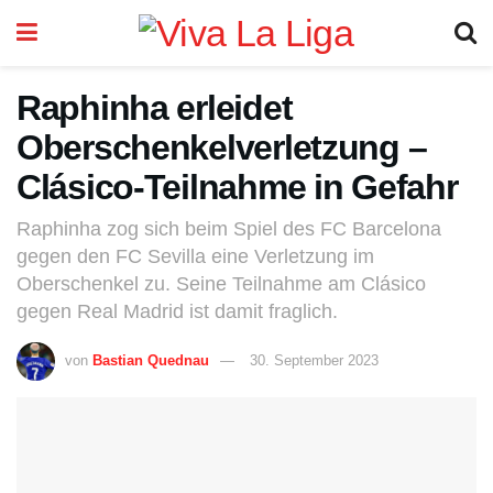
Raphinha erleidet
Oberschenkelverletzung –
Clásico-Teilnahme in Gefahr
Raphinha zog sich beim Spiel des FC Barcelona
gegen den FC Sevilla eine Verletzung im
Oberschenkel zu. Seine Teilnahme am Clásico
gegen Real Madrid ist damit fraglich.
von
Bastian Quednau
30. September 2023