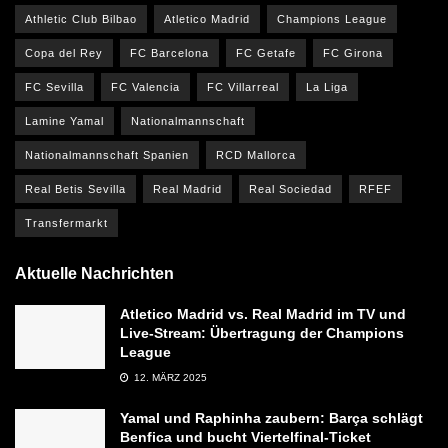
Athletic Club Bilbao
Atletico Madrid
Champions League
Copa del Rey
FC Barcelona
FC Getafe
FC Girona
FC Sevilla
FC Valencia
FC Villarreal
La Liga
Lamine Yamal
Nationalmannschaft
Nationalmannschaft Spanien
RCD Mallorca
Real Betis Sevilla
Real Madrid
Real Sociedad
RFEF
Transfermarkt
Aktuelle Nachrichten
Atletico Madrid vs. Real Madrid im TV und
Live-Stream: Übertragung der Champions
League
12. MÄRZ 2025
Yamal und Raphinha zaubern: Barça schlägt
Benfica und bucht Viertelfinal-Ticket