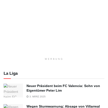
WERBUNG
La Liga
Neuer Präsident beim FC Valencia: Sohn von
Eigentümer Peter Lim
3. MÄRZ 2025
Wegen Sturmwarnung: Absage von Villarreal