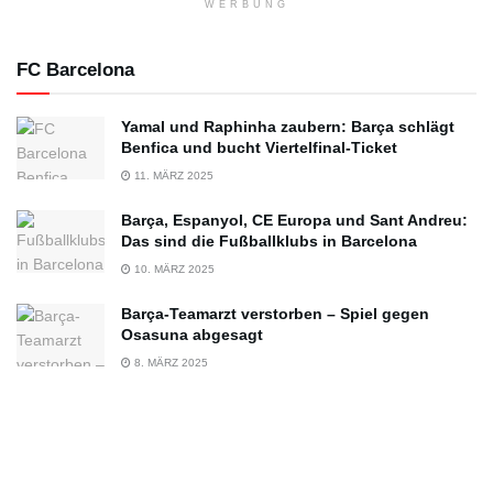
WERBUNG
FC Barcelona
Yamal und Raphinha zaubern: Barça schlägt
Benfica und bucht Viertelfinal-Ticket
11. MÄRZ 2025
Barça, Espanyol, CE Europa und Sant Andreu:
Das sind die Fußballklubs in Barcelona
10. MÄRZ 2025
Barça-Teamarzt verstorben – Spiel gegen
Osasuna abgesagt
8. MÄRZ 2025