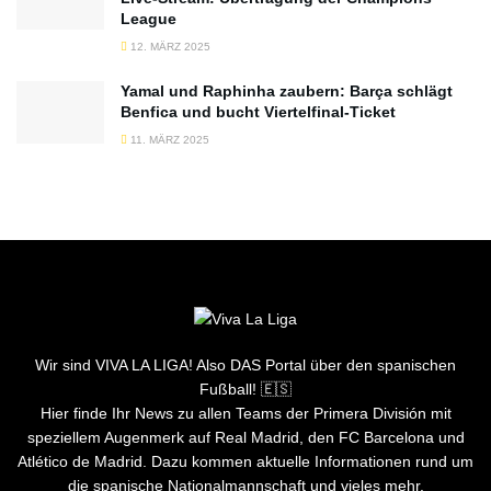
League
12. MÄRZ 2025
Yamal und Raphinha zaubern: Barça schlägt
Benfica und bucht Viertelfinal-Ticket
11. MÄRZ 2025
Wir sind VIVA LA LIGA! Also DAS Portal über den spanischen
Fußball! 🇪🇸
Hier finde Ihr News zu allen Teams der Primera División mit
speziellem Augenmerk auf Real Madrid, den FC Barcelona und
Atlético de Madrid. Dazu kommen aktuelle Informationen rund um
die spanische Nationalmannschaft und vieles mehr.