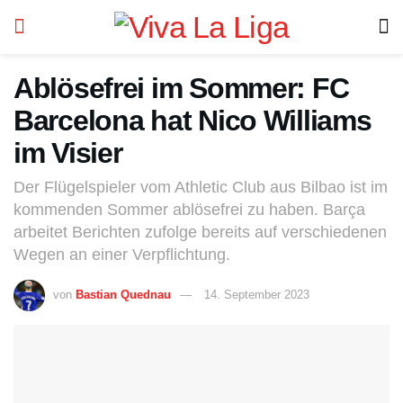
Ablösefrei im Sommer: FC
Barcelona hat Nico Williams
im Visier
Der Flügelspieler vom Athletic Club aus Bilbao ist im
kommenden Sommer ablösefrei zu haben. Barça
arbeitet Berichten zufolge bereits auf verschiedenen
Wegen an einer Verpflichtung.
von
Bastian Quednau
14. September 2023