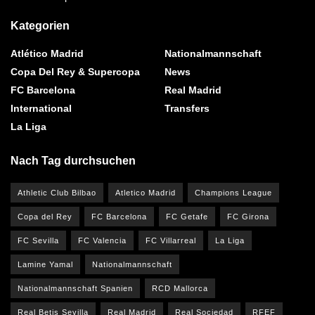
Kategorien
Atlético Madrid
Nationalmannschaft
Copa Del Rey & Supercopa
News
FC Barcelona
Real Madrid
International
Transfers
La Liga
Nach Tag durchsuchen
Athletic Club Bilbao
Atletico Madrid
Champions League
Copa del Rey
FC Barcelona
FC Getafe
FC Girona
FC Sevilla
FC Valencia
FC Villarreal
La Liga
Lamine Yamal
Nationalmannschaft
Nationalmannschaft Spanien
RCD Mallorca
Real Betis Sevilla
Real Madrid
Real Sociedad
RFEF