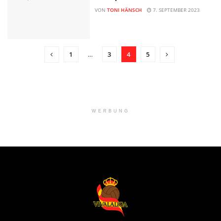
VON
TONI HÄNSCH
7. SEPTEMBER 2023
1
…
3
4
5
WERBUNG