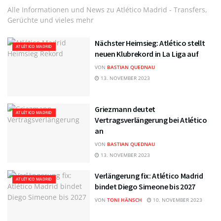
Alle Informationen und News zu Atlético Madrid - Transfers,
Gerüchte und vieles mehr
Nächster Heimsieg: Atlético stellt
ATLÉTICO MADRID
neuen Klubrekord in La Liga auf
VON
BASTIAN QUEDNAU
13. NOVEMBER 2023
Griezmann deutet
ATLÉTICO MADRID
Vertragsverlängerung bei Atlético
an
VON
BASTIAN QUEDNAU
13. NOVEMBER 2023
Verlängerung fix: Atlético Madrid
ATLÉTICO MADRID
bindet Diego Simeone bis 2027
VON
TONI HÄNSCH
10. NOVEMBER 2023