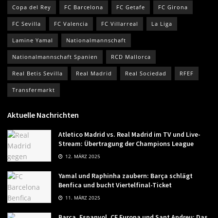
Copa del Rey
FC Barcelona
FC Getafe
FC Girona
FC Sevilla
FC Valencia
FC Villarreal
La Liga
Lamine Yamal
Nationalmannschaft
Nationalmannschaft Spanien
RCD Mallorca
Real Betis Sevilla
Real Madrid
Real Sociedad
RFEF
Transfermarkt
Aktuelle Nachrichten
Atletico Madrid vs. Real Madrid im TV und Live-
Stream: Übertragung der Champions League
12. MÄRZ 2025
Yamal und Raphinha zaubern: Barça schlägt
Benfica und bucht Viertelfinal-Ticket
11. MÄRZ 2025
Barça, Espanyol, CE Europa und Sant Andreu: Das