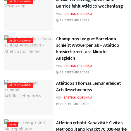
ATLÉTICO MADRID
Barrios fehlt Atlético wochenlang
VON
BASTIAN QUEDNAU
21. SEPTEMBER 2023
Champions League: Barcelona
ATLÉTICO MADRID
schießt Antwerpen ab – Atlético
kassiert irren Last-Minute-
Ausgleich
VON
BASTIAN QUEDNAU
19. SEPTEMBER 2023
Atléticos Thomas Lemar erleidet
ATLÉTICO MADRID
Achillessehnenriss
VON
BASTIAN QUEDNAU
17. SEPTEMBER 2023
Atlético erhöht Kapazität: Civitas
NEWS
Metropolitano knackt 70.000-Marke