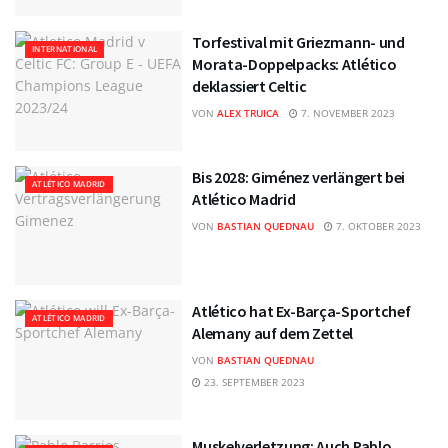
Torfestival mit Griezmann- und
INTERNATIONAL
Morata-Doppelpacks: Atlético
deklassiert Celtic
VON
ALEX TRUICA
7. NOVEMBER 2023
Bis 2028: Giménez verlängert bei
ATLÉTICO MADRID
Atlético Madrid
VON
BASTIAN QUEDNAU
7. OKTOBER 2023
Atlético hat Ex-Barça-Sportchef
ATLÉTICO MADRID
Alemany auf dem Zettel
VON
BASTIAN QUEDNAU
23. SEPTEMBER 2023
Muskelverletzung: Auch Pablo