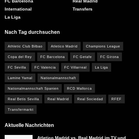
FC Barcelona
Real Madrid
International
Transfers
La Liga
Nach Tag durchsuchen
Athletic Club Bilbao
Atletico Madrid
Champions League
Copa del Rey
FC Barcelona
FC Getafe
FC Girona
FC Sevilla
FC Valencia
FC Villarreal
La Liga
Lamine Yamal
Nationalmannschaft
Nationalmannschaft Spanien
RCD Mallorca
Real Betis Sevilla
Real Madrid
Real Sociedad
RFEF
Transfermarkt
Aktuelle Nachrichten
Atletico Madrid vs. Real Madrid im TV und