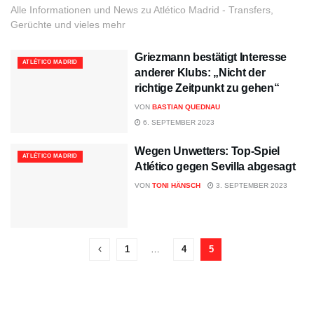
Alle Informationen und News zu Atlético Madrid - Transfers,
Gerüchte und vieles mehr
Griezmann bestätigt Interesse
ATLÉTICO MADRID
anderer Klubs: „Nicht der
richtige Zeitpunkt zu gehen“
VON
BASTIAN QUEDNAU
6. SEPTEMBER 2023
Wegen Unwetters: Top-Spiel
ATLÉTICO MADRID
Atlético gegen Sevilla abgesagt
VON
TONI HÄNSCH
3. SEPTEMBER 2023
1
…
4
5