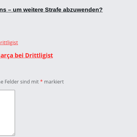
Fans – um weitere Strafe abzuwenden?
rça bei Drittligist
he Felder sind mit
*
markiert