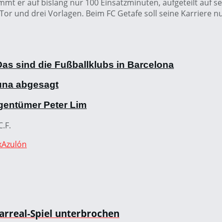
mmt er auf bislang nur 100 Einsatzminuten, aufgeteilt auf s
Tor und drei Vorlagen. Beim FC Getafe soll seine Karriere
as sind die Fußballklubs in Barcelona
una abgesagt
gentümer Peter Lim
C.F.
ixAzulón
larreal-Spiel unterbrochen