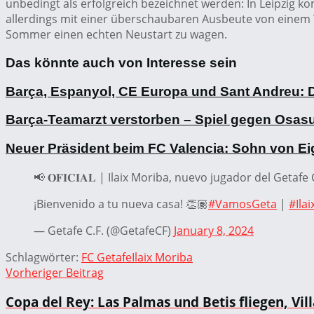
unbedingt als erfolgreich bezeichnet werden: In Leipzig ko
allerdings mit einer überschaubaren Ausbeute von einem 
Sommer einen echten Neustart zu wagen.
Das könnte auch von Interesse sein
Barça, Espanyol, CE Europa und Sant Andreu: D
Barça-Teamarzt verstorben – Spiel gegen Osas
Neuer Präsident beim FC Valencia: Sohn von Ei
📢 𝐎𝐅𝐈𝐂𝐈𝐀𝐋 | Ilaix Moriba, nuevo jugador del Getafe 
¡Bienvenido a tu nueva casa! 👏🏽
#VamosGeta
|
#Ila
— Getafe C.F. (@GetafeCF)
January 8, 2024
Schlagwörter:
FC Getafe
Ilaix Moriba
Vorheriger Beitrag
Copa del Rey: Las Palmas und Betis fliegen, Vil