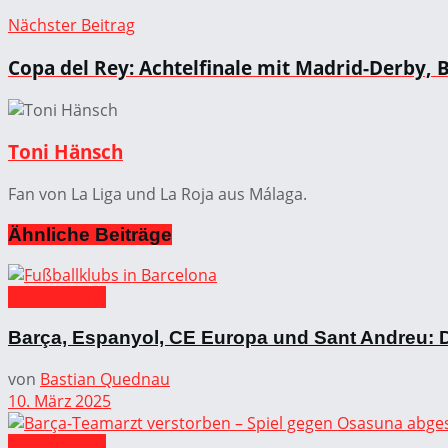
Nächster Beitrag
Copa del Rey: Achtelfinale mit Madrid-Derby, Ba
Toni Hänsch
Fan von La Liga und La Roja aus Málaga.
Ähnliche
Beiträge
FC Barcelona
Barça, Espanyol, CE Europa und Sant Andreu: D
von
Bastian Quednau
10. März 2025
FC Barcelona