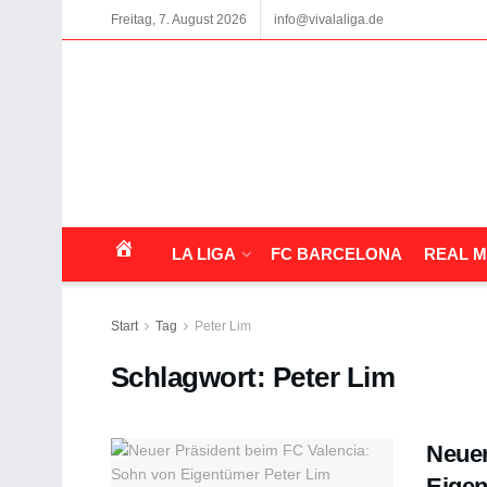
Freitag, 7. August 2026
info@vivalaliga.de
LA LIGA
FC BARCELONA
REAL M
Start
Tag
Peter Lim
Schlagwort:
Peter Lim
Neuer
Eigen