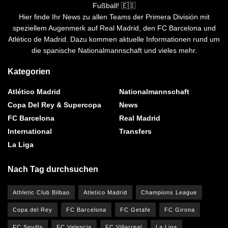
Fußball! 🇪🇸
Hier finde Ihr News zu allen Teams der Primera División mit
speziellem Augenmerk auf Real Madrid, den FC Barcelona und
Atlético de Madrid. Dazu kommen aktuelle Informationen rund um
die spanische Nationalmannschaft und vieles mehr.
Kategorien
Atlético Madrid
Nationalmannschaft
Copa Del Rey & Supercopa
News
FC Barcelona
Real Madrid
International
Transfers
La Liga
Nach Tag durchsuchen
Athletic Club Bilbao
Atletico Madrid
Champions League
Copa del Rey
FC Barcelona
FC Getafe
FC Girona
FC Sevilla
FC Valencia
FC Villarreal
La Liga