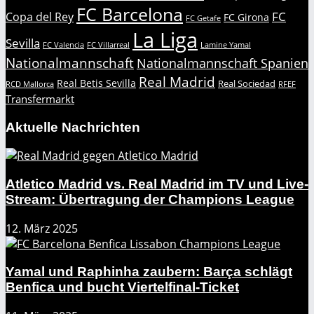
FC Barcelona
FC
Copa del Rey
FC Girona
FC Getafe
La Liga
Sevilla
FC Valencia
FC Villarreal
Lamine Yamal
Nationalmannschaft
Nationalmannschaft Spanien
Real Madrid
Real Betis Sevilla
Real Sociedad
RCD Mallorca
RFEF
Transfermarkt
Aktuelle Nachrichten
Atletico Madrid vs. Real Madrid im TV und Live-
Stream: Übertragung der Champions League
12. März 2025
Yamal und Raphinha zaubern: Barça schlägt
Benfica und bucht Viertelfinal-Ticket