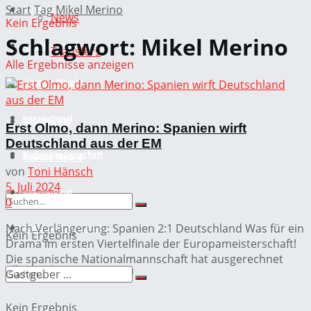
Start
Tag
Mikel Merino
FC Barcelona
News
Kein Ergebnis
Schlagwort:
Mikel Merino
Real Madrid
Transfers
Alle Ergebnisse anzeigen
Atletico Madrid
FC Barcelona
International
Real Madrid
Erst Olmo, dann Merino: Spanien wirft
Deutschland aus der EM
Nationalmannschaft
Atletico Madrid
von
Toni Hänsch
5. Juli 2024
International
0
Nach Verlängerung: Spanien 2:1 Deutschland Was für ein
Nationalmannschaft
Kein Ergebnis
Drama im ersten Viertelfinale der Europameisterschaft!
Die spanische Nationalmannschaft hat ausgerechnet
Alle Ergebnisse anzeigen
Gastgeber ...
Kein Ergebnis