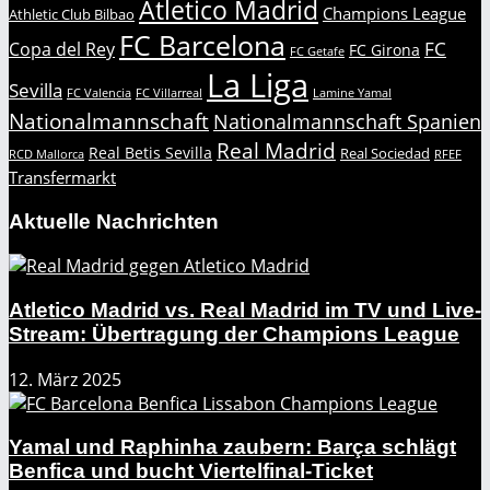
Atletico Madrid
Champions League
Athletic Club Bilbao
FC Barcelona
FC
Copa del Rey
FC Girona
FC Getafe
La Liga
Sevilla
FC Valencia
FC Villarreal
Lamine Yamal
Nationalmannschaft
Nationalmannschaft Spanien
Real Madrid
Real Betis Sevilla
Real Sociedad
RCD Mallorca
RFEF
Transfermarkt
Aktuelle Nachrichten
Atletico Madrid vs. Real Madrid im TV und Live-
Stream: Übertragung der Champions League
12. März 2025
Yamal und Raphinha zaubern: Barça schlägt
Benfica und bucht Viertelfinal-Ticket