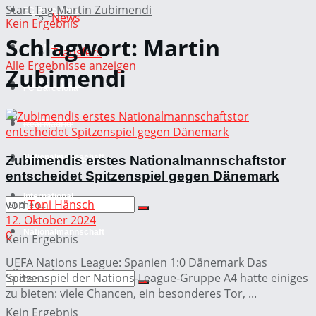
Start
Tag
Martin Zubimendi
FC Barcelona
News
Kein Ergebnis
Schlagwort:
Martin
Real Madrid
Transfers
Alle Ergebnisse anzeigen
Zubimendi
Atletico Madrid
FC Barcelona
International
Real Madrid
Nationalmannschaft
Zubimendis erstes Nationalmannschaftstor
Atletico Madrid
entscheidet Spitzenspiel gegen Dänemark
International
von
Toni Hänsch
12. Oktober 2024
Nationalmannschaft
0
Kein Ergebnis
UEFA Nations League: Spanien 1:0 Dänemark Das
Alle Ergebnisse anzeigen
Spitzenspiel der Nations-League-Gruppe A4 hatte einiges
zu bieten: viele Chancen, ein besonderes Tor, ...
Kein Ergebnis