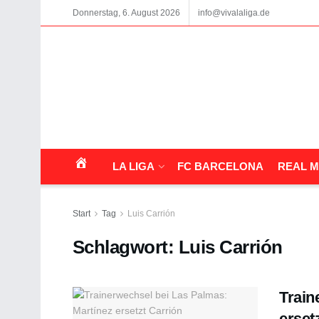
Donnerstag, 6. August 2026
info@vivalaliga.de
LA LIGA
FC BARCELONA
REAL M
Start
Tag
Luis Carrión
Schlagwort:
Luis Carrión
Train
erset