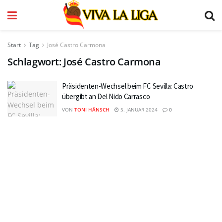
Start
Tag
José Castro Carmona
Schlagwort:
José Castro Carmona
Präsidenten-Wechsel beim FC Sevilla: Castro
übergibt an Del Nido Carrasco
VON
TONI HÄNSCH
5. JANUAR 2024
0