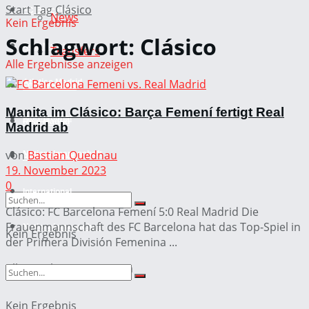
Start
Tag
Clásico
FC Barcelona
News
Kein Ergebnis
Schlagwort:
Clásico
Real Madrid
Transfers
Alle Ergebnisse anzeigen
Atletico Madrid
FC Barcelona
Manita im Clásico: Barça Femení fertigt Real
International
Real Madrid
Madrid ab
von
Bastian Quednau
Nationalmannschaft
Atletico Madrid
19. November 2023
0
International
Clásico: FC Barcelona Femení 5:0 Real Madrid Die
Frauenmannschaft des FC Barcelona hat das Top-Spiel in
Nationalmannschaft
Kein Ergebnis
der Primera División Femenina ...
Alle Ergebnisse anzeigen
Kein Ergebnis