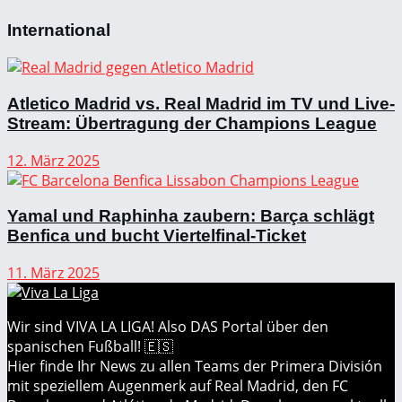
International
Atletico Madrid vs. Real Madrid im TV und Live-
Stream: Übertragung der Champions League
12. März 2025
Yamal und Raphinha zaubern: Barça schlägt
Benfica und bucht Viertelfinal-Ticket
11. März 2025
Wir sind VIVA LA LIGA! Also DAS Portal über den
spanischen Fußball! 🇪🇸
Hier finde Ihr News zu allen Teams der Primera División
mit speziellem Augenmerk auf Real Madrid, den FC