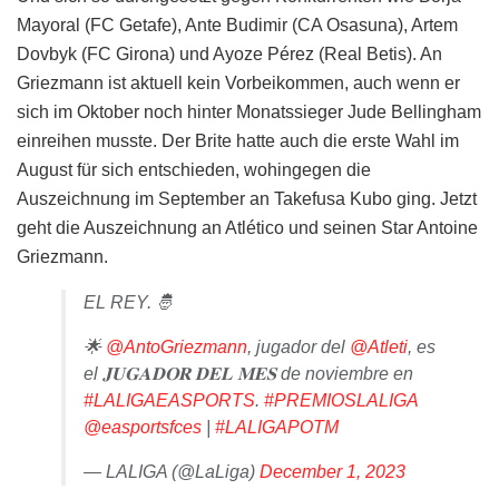
Mayoral (FC Getafe), Ante Budimir (CA Osasuna), Artem
Dovbyk (FC Girona) und Ayoze Pérez (Real Betis). An
Griezmann ist aktuell kein Vorbeikommen, auch wenn er
sich im Oktober noch hinter Monatssieger Jude Bellingham
einreihen musste. Der Brite hatte auch die erste Wahl im
August für sich entschieden, wohingegen die
Auszeichnung im September an Takefusa Kubo ging. Jetzt
geht die Auszeichnung an Atlético und seinen Star Antoine
Griezmann.
EL REY. 🤴
🌟
@AntoGriezmann
, jugador del
@Atleti
, es
el 𝐉𝐔𝐆𝐀𝐃𝐎𝐑 𝐃𝐄𝐋 𝐌𝐄𝐒 de noviembre en
#LALIGAEASPORTS
.
#PREMIOSLALIGA
@easportsfces
|
#LALIGAPOTM
— LALIGA (@LaLiga)
December 1, 2023