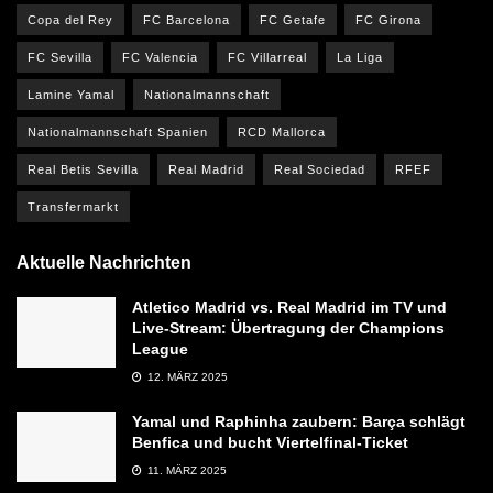
Copa del Rey
FC Barcelona
FC Getafe
FC Girona
FC Sevilla
FC Valencia
FC Villarreal
La Liga
Lamine Yamal
Nationalmannschaft
Nationalmannschaft Spanien
RCD Mallorca
Real Betis Sevilla
Real Madrid
Real Sociedad
RFEF
Transfermarkt
Aktuelle Nachrichten
Atletico Madrid vs. Real Madrid im TV und
Live-Stream: Übertragung der Champions
League
12. MÄRZ 2025
Yamal und Raphinha zaubern: Barça schlägt
Benfica und bucht Viertelfinal-Ticket
11. MÄRZ 2025