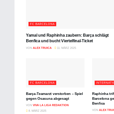
FC BARCELONA
Yamal und Raphinha zaubern: Barça schlägt
Benfica und bucht Viertelfinal-Ticket
VON
ALEX TRUICA
11. MÄRZ 2025
FC BARCELONA
INTERNATI
Barça-Teamarzt verstorben – Spiel
Raphinha triff
gegen Osasuna abgesagt
Barcelona ge
Benfica
VON
VIVA LA LIGA REDAKTION
VON
ALEX TRU
8. MÄRZ 2025