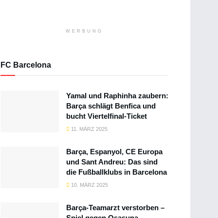
WERBUNG
FC Barcelona
Yamal und Raphinha zaubern:
Barça schlägt Benfica und
bucht Viertelfinal-Ticket
11. MÄRZ 2025
Barça, Espanyol, CE Europa
und Sant Andreu: Das sind
die Fußballklubs in Barcelona
10. MÄRZ 2025
Barça-Teamarzt verstorben –
Spiel gegen Osasuna