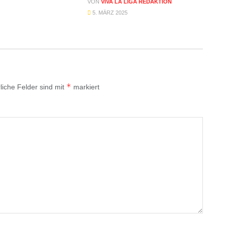
VON
VIVA LA LIGA REDAKTION
5. MÄRZ 2025
*
liche Felder sind mit
markiert