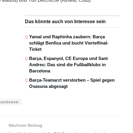
 Madrid) und Yuri Berchiche (Athletic Club).
Das könnte auch von Interesse sein
Yamal und Raphinha zaubern: Barça
schlägt Benfica und bucht Viertelfinal-
Ticket
Barça, Espanyol, CE Europa und Sant
Andreu: Das sind die Fußballklubs in
Barcelona
Barça-Teamarzt verstorben – Spiel gegen
Osasuna abgesagt
wandowski
Nächster Beitrag