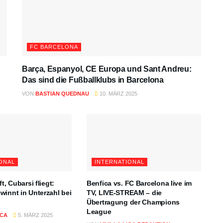
FC BARCELONA
Barça, Espanyol, CE Europa und Sant Andreu:
Das sind die Fußballklubs in Barcelona
VON
BASTIAN QUEDNAU
10. MÄRZ 2025
ONAL
INTERNATIONAL
t, Cubarsi fliegt:
Benfica vs. FC Barcelona live im
winnt in Unterzahl bei
TV, LIVE-STREAM – die
Übertragung der Champions
League
ICA
5. MÄRZ 2025