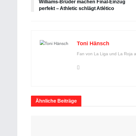
Williams-Brüder machen Final-Einzug
perfekt – Athletic schlägt Atlético
Toni Hänsch
Fan von La Liga und La Roja 
Ähnliche
Beiträge