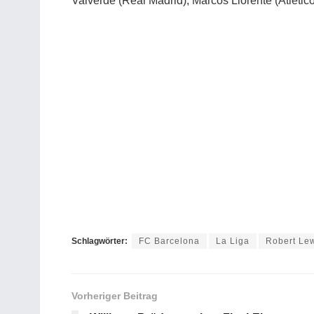
Valverde (Real Madrid), Marcos Llorente (Atlético
Schlagwörter:
FC Barcelona
La Liga
Robert Le
Vorheriger Beitrag