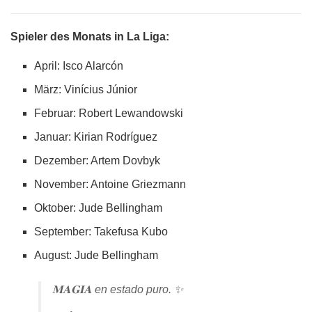
Spieler des Monats in La Liga:
April: Isco Alarcón
März: Vinícius Júnior
Februar:
Rober
t
Lewandowski
Januar: Kirian Rodríguez
Dezember: Artem Dovbyk
November: Antoine Griezmann
Oktober: Jude Bellingham
September: Takefusa Kubo
August: Jude Bellingham
𝐌𝐀𝐆𝐈𝐀 en estado puro. ✨