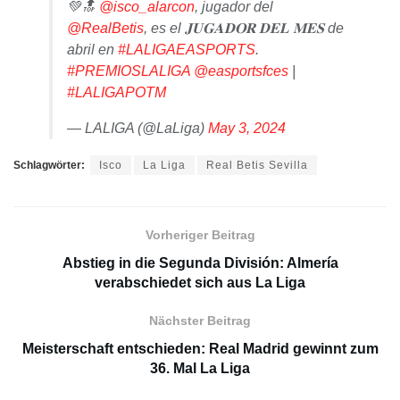
💚🔝
@isco_alarcon
, jugador del
@RealBetis
, es el 𝐉𝐔𝐆𝐀𝐃𝐎𝐑 𝐃𝐄𝐋 𝐌𝐄𝐒 de
abril en
#LALIGAEASPORTS
.
#PREMIOSLALIGA
@easportsfces
|
#LALIGAPOTM
— LALIGA (@LaLiga)
May 3, 2024
Schlagwörter:
Isco
La Liga
Real Betis Sevilla
Vorheriger Beitrag
Abstieg in die Segunda División: Almería
verabschiedet sich aus La Liga
Nächster Beitrag
Meisterschaft entschieden: Real Madrid gewinnt zum
36. Mal La Liga