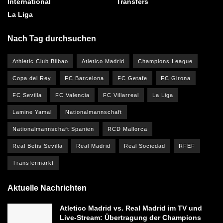
International
Transfers
La Liga
Nach Tag durchsuchen
Athletic Club Bilbao
Atletico Madrid
Champions League
Copa del Rey
FC Barcelona
FC Getafe
FC Girona
FC Sevilla
FC Valencia
FC Villarreal
La Liga
Lamine Yamal
Nationalmannschaft
Nationalmannschaft Spanien
RCD Mallorca
Real Betis Sevilla
Real Madrid
Real Sociedad
RFEF
Transfermarkt
Aktuelle Nachrichten
Atletico Madrid vs. Real Madrid im TV und
Live-Stream: Übertragung der Champions