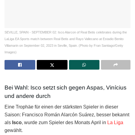
SEVILLE, SPAIN - SEPTEMBER 02: Isco Alarcon of Real Betis celebrates during the
LaLiga EA Sports match between Real Betis and Rayo Vallecano at Estadio Benito
Villamarin on September 02, 2023 in Seville, Spain. (Photo by Fran Santiago/Getty
Images)
Bei Wahl: Isco setzt sich gegen Aspas, Vinícius
und andere durch
Eine Trophäe für einen der stärksten Spieler in dieser
Saison: Francisco Román Alarcón Suárez, besser bekannt
als
Isco
, wurde zum Spieler des Monats April in
La Liga
gewählt.