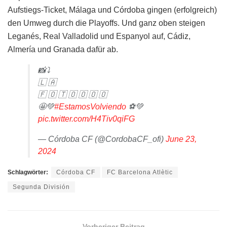
Aufstiegs-Ticket, Málaga und Córdoba gingen (erfolgreich)
den Umweg durch die Playoffs. Und ganz oben steigen
Leganés, Real Valladolid und Espanyol auf, Cádiz,
Almería und Granada dafür ab.
📸⤵️
🇱 🇦
🇫 🇴 🇹 🇴 🇴 🇴 🇴
🤩💚
#EstamosVolviendo
⚽️💚
pic.twitter.com/H4Tiv0qiFG
— Córdoba CF (@CordobaCF_ofi)
June 23,
2024
Schlagwörter:
Córdoba CF
FC Barcelona Atlètic
Segunda División
Vorheriger Beitrag