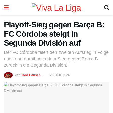
Playoff-Sieg gegen Barça B:
FC Córdoba steigt in
Segunda División auf
Der FC Córdoba feiert den zweiten Aufstieg in Folge
und kehrt damit nach dem Sieg gegen Barça B
zurück in die Segunda División.
von
Toni Hänsch
23. Juni 2024