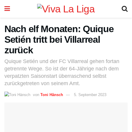
Nach elf Monaten: Quique
Setién tritt bei Villarreal
zurück
Quique Setién und der FC Villarreal gehen fortan
getrennte Wege. So ist der 64-Jährige nach dem
verpatzten Saisonstart überraschend selbst
zurückgetreten von seinem Amt.
von
Toni Hänsch
5. September 2023