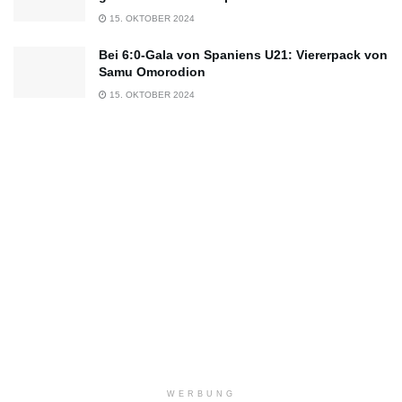
15. OKTOBER 2024
Bei 6:0-Gala von Spaniens U21: Viererpack von
Samu Omorodion
15. OKTOBER 2024
WERBUNG