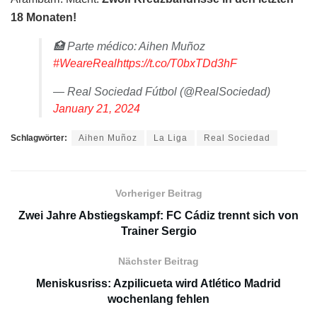
18 Monaten!
🏥 Parte médico: Aihen Muñoz
#WeareReal
https://t.co/T0bxTDd3hF
— Real Sociedad Fútbol (@RealSociedad)
January 21, 2024
Schlagwörter:
Aihen Muñoz
La Liga
Real Sociedad
Vorheriger Beitrag
Zwei Jahre Abstiegskampf: FC Cádiz trennt sich von
Trainer Sergio
Nächster Beitrag
Meniskusriss: Azpilicueta wird Atlético Madrid
wochenlang fehlen