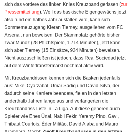
sich das vordere des linken Knies Kreuzband gerissen (
zur
Pressemitteilung
). Weil das baskische Eigengewächs jetzt
also rund ein halbes Jahr ausfallen wird, kann sich
Sommerneuzugang Kieran Tierney, ausgeliehen vom FC
Arsenal, nun beweisen. Der Stammplatz gehörte bisher
zwar Muñoz (28 Pflichtspiele, 1.714 Minuten), jetzt kann
sich aber Tierney (15 Einsätze, 924 Minuten) beweisen.
Nicht auszuschließen ist jedoch, dass Real Sociedad jetzt
auf dem Wintertransfermarkt nochmal aktiv wird.
Mit Kreuzbandrissen kennen sich die Basken jedenfalls
aus: Mikel Oyarzabal, Umar Sadiq und David Silva, der
dadurch seine Karriere beendete, fielen in den letzten
anderthalb Jahren lange aus und verlängerten die
Kreuzbandriss-Liste in La Liga. Auf diese gehören auch
Spieler wie Enes Ünal, Nabil Fekir, Yeremy Pino, Gavi,
Thibaut Courtois, Éder Militão, David Alaba und Mauro
Arambarri. Macht:
Zwölf Kreuzbandrisse in den letzten