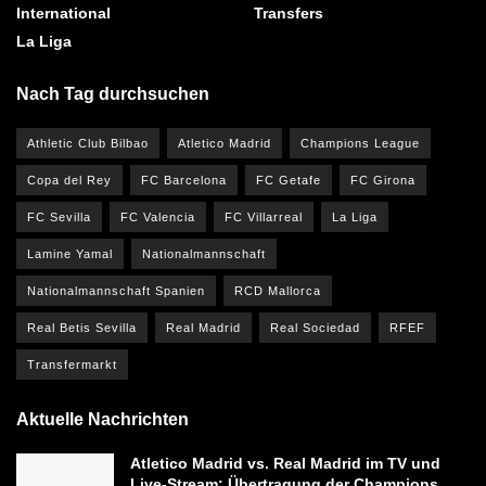
International
Transfers
La Liga
Nach Tag durchsuchen
Athletic Club Bilbao
Atletico Madrid
Champions League
Copa del Rey
FC Barcelona
FC Getafe
FC Girona
FC Sevilla
FC Valencia
FC Villarreal
La Liga
Lamine Yamal
Nationalmannschaft
Nationalmannschaft Spanien
RCD Mallorca
Real Betis Sevilla
Real Madrid
Real Sociedad
RFEF
Transfermarkt
Aktuelle Nachrichten
Atletico Madrid vs. Real Madrid im TV und
Live-Stream: Übertragung der Champions