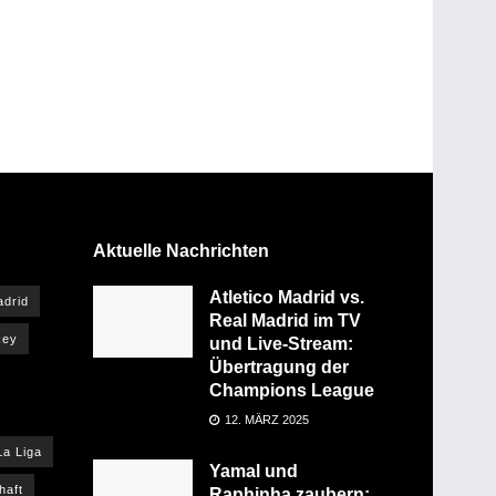
Aktuelle Nachrichten
Atletico Madrid vs.
adrid
Real Madrid im TV
Rey
und Live-Stream:
Übertragung der
Champions League
12. MÄRZ 2025
La Liga
Yamal und
haft
Raphinha zaubern: