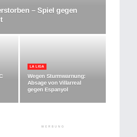
rstorben – Spiel gegen
t
LA LIGA
FC
Wegen Sturmwarnung:
Absage von Villarreal
gegen Espanyol
WERBUNG