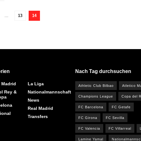
…
13
14
rien
Nach Tag durchsuchen
o Madrid
La Liga
Athletic Club Bilbao
Atletico M
l Rey &
Nationalmannschaft
opa
Champions League
Copa del 
News
celona
FC Barcelona
FC Getafe
Real Madrid
tional
Transfers
FC Girona
FC Sevilla
FC Valencia
FC Villarreal
Lamine Yamal
Nationalmannsc