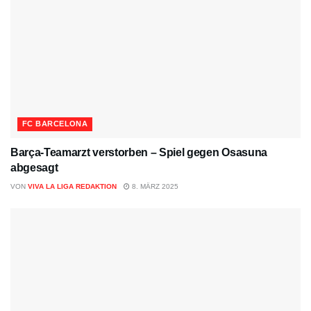
FC BARCELONA
Barça-Teamarzt verstorben – Spiel gegen Osasuna
abgesagt
VON
VIVA LA LIGA REDAKTION
8. MÄRZ 2025