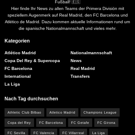
Fußball! 🇪🇸
Hier finde Ihr News zu allen Teams der Primera División mit
speziellem Augenmerk auf Real Madrid, den FC Barcelona und
Atlético de Madrid. Dazu kommen aktuelle Informationen rund um
die spanische Nationalmannschaft und vieles mehr.
Kategorien
Atlético Madrid
Nationalmannschaft
Copa Del Rey & Supercopa
News
FC Barcelona
Real Madrid
International
Transfers
La Liga
Nach Tag durchsuchen
Athletic Club Bilbao
Atletico Madrid
Champions League
Copa del Rey
FC Barcelona
FC Getafe
FC Girona
FC Sevilla
FC Valencia
FC Villarreal
La Liga