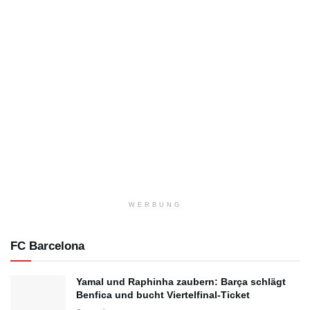
WERBUNG
FC Barcelona
Yamal und Raphinha zaubern: Barça schlägt
Benfica und bucht Viertelfinal-Ticket