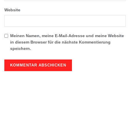
Website
Meinen Namen, meine E-Mail-Adresse und meine Website
in diesem Browser für die nächste Kommentierung
speichern.