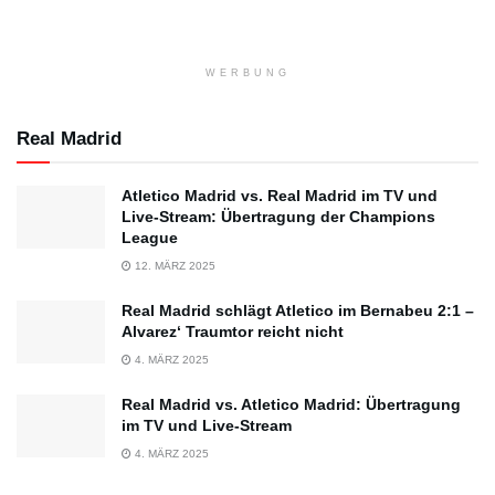
WERBUNG
Real Madrid
Atletico Madrid vs. Real Madrid im TV und
Live-Stream: Übertragung der Champions
League
12. MÄRZ 2025
Real Madrid schlägt Atletico im Bernabeu 2:1 –
Alvarez‘ Traumtor reicht nicht
4. MÄRZ 2025
Real Madrid vs. Atletico Madrid: Übertragung
im TV und Live-Stream
4. MÄRZ 2025