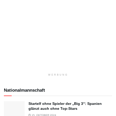
WERBUNG
Nationalmannschaft
Startelf ohne Spieler der „Big 3“: Spanien
glänzt auch ohne Top-Stars
15. OKTOBER 2024