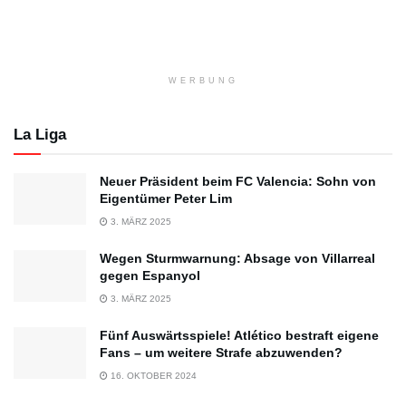
WERBUNG
La Liga
Neuer Präsident beim FC Valencia: Sohn von
Eigentümer Peter Lim
3. MÄRZ 2025
Wegen Sturmwarnung: Absage von Villarreal
gegen Espanyol
3. MÄRZ 2025
Fünf Auswärtsspiele! Atlético bestraft eigene
Fans – um weitere Strafe abzuwenden?
16. OKTOBER 2024