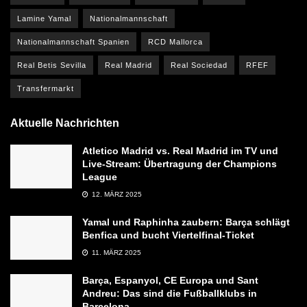
Lamine Yamal
Nationalmannschaft
Nationalmannschaft Spanien
RCD Mallorca
Real Betis Sevilla
Real Madrid
Real Sociedad
RFEF
Transfermarkt
Aktuelle Nachrichten
Atletico Madrid vs. Real Madrid im TV und
Live-Stream: Übertragung der Champions
League
12. MÄRZ 2025
Yamal und Raphinha zaubern: Barça schlägt
Benfica und bucht Viertelfinal-Ticket
11. MÄRZ 2025
Barça, Espanyol, CE Europa und Sant
Andreu: Das sind die Fußballklubs in
Barcelona