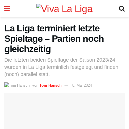
La Liga terminiert letzte
Spieltage – Partien noch
gleichzeitig
Die letzten beiden Spieltage der Saison 2023/24
wurden in La Liga terminlich festgelegt und finden
(noch) parallel statt.
von
Toni Hänsch
8. Mai 2024