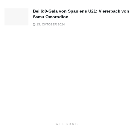
Bei 6:0-Gala von Spaniens U21: Viererpack von
Samu Omorodion
15. OKTOBER 2024
WERBUNG