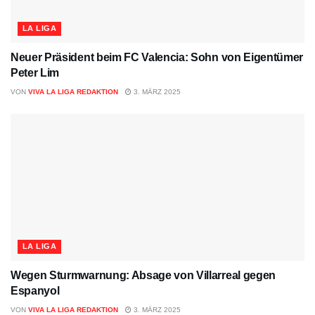
LA LIGA
Neuer Präsident beim FC Valencia: Sohn von Eigentümer
Peter Lim
VON
VIVA LA LIGA REDAKTION
3. MÄRZ 2025
LA LIGA
Wegen Sturmwarnung: Absage von Villarreal gegen
Espanyol
VON
VIVA LA LIGA REDAKTION
3. MÄRZ 2025