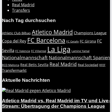
Real Madrid
Transfers
Nach Tag durchsuchen
Atletico Madrid
Champions League
Athletic Club Bilbao
FC Barcelona
FC
Copa del Rey
FC Girona
FC Getafe
La Liga
Sevilla
FC Valencia
FC Villarreal
Lamine Yamal
Nationalmannschaft
Nationalmannschaft Spanien
Real Madrid
Real Betis Sevilla
Real Sociedad
RCD Mallorca
RFEF
Transfermarkt
Aktuelle Nachrichten
Atletico Madrid vs. Real Madrid im TV und Live-
Stream: Übertragung der Champions League