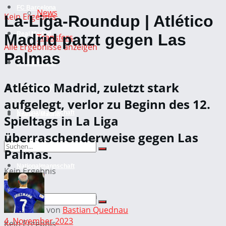
FC Barcelona
News
Kein Ergebnis
La-Liga-Roundup | Atlético
Real Madrid
Madrid patzt gegen Las
Transfers
Alle Ergebnisse anzeigen
Palmas
Atletico Madrid
FC Barcelona
Atlético Madrid, zuletzt stark
International
Real Madrid
aufgelegt, verlor zu Beginn des 12.
Nationalmannschaft
Atletico Madrid
Spieltags in La Liga
überraschenderweise gegen Las
International
Palmas.
Nationalmannschaft
Kein Ergebnis
Alle Ergebnisse anzeigen
von
Bastian Quednau
4. November 2023
Kein Ergebnis