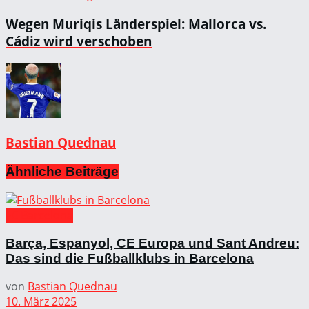
Wegen Muriqis Länderspiel: Mallorca vs.
Cádiz wird verschoben
Bastian Quednau
Ähnliche
Beiträge
FC Barcelona
Barça, Espanyol, CE Europa und Sant Andreu:
Das sind die Fußballklubs in Barcelona
von
Bastian Quednau
10. März 2025