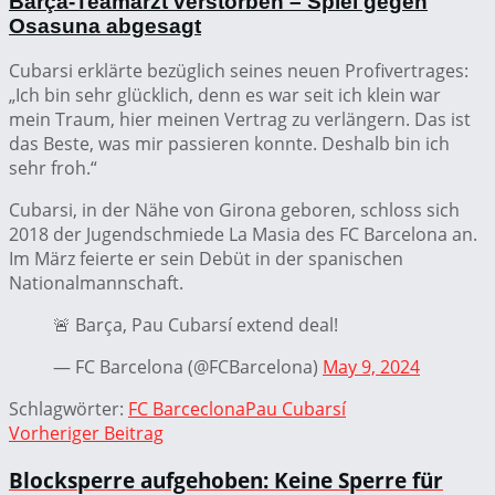
Barça-Teamarzt verstorben – Spiel gegen
Osasuna abgesagt
Cubarsi erklärte bezüglich seines neuen Profivertrages:
„Ich bin sehr glücklich, denn es war seit ich klein war
mein Traum, hier meinen Vertrag zu verlängern. Das ist
das Beste, was mir passieren konnte. Deshalb bin ich
sehr froh.“
Cubarsi, in der Nähe von Girona geboren, schloss sich
2018 der Jugendschmiede La Masia des FC Barcelona an.
Im März feierte er sein Debüt in der spanischen
Nationalmannschaft.
🚨 Barça, Pau Cubarsí extend deal!
— FC Barcelona (@FCBarcelona)
May 9, 2024
Schlagwörter:
FC Barceclona
Pau Cubarsí
Vorheriger Beitrag
Blocksperre aufgehoben: Keine Sperre für