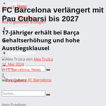
FC Barcelona
News
Kein Ergebnis
FC Barcelona verlängert mit
Real Madrid
Pau Cubarsi bis 2027
Transfers
Alle Ergebnisse anzeigen
Atletico Madrid
FC Barcelona
17-Jähriger erhält bei Barça
Gehaltserhöhung und hohe
International
Real Madrid
Ausstiegsklausel
Nationalmannschaft
Atletico Madrid
von
Alex Truica
11. Mai 2024
International
in
FC Barcelona
,
News
0
Nationalmannschaft
Kein Ergebnis
Alle Ergebnisse anzeigen
Kein Ergebnis