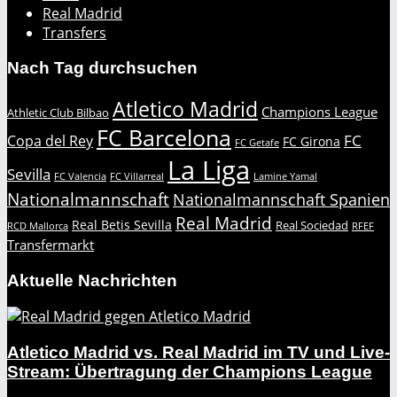
Real Madrid
Transfers
Nach Tag durchsuchen
Atletico Madrid
Champions League
Athletic Club Bilbao
FC Barcelona
FC
Copa del Rey
FC Girona
FC Getafe
La Liga
Sevilla
FC Valencia
FC Villarreal
Lamine Yamal
Nationalmannschaft
Nationalmannschaft Spanien
Real Madrid
Real Betis Sevilla
Real Sociedad
RCD Mallorca
RFEF
Transfermarkt
Aktuelle Nachrichten
Atletico Madrid vs. Real Madrid im TV und Live-
Stream: Übertragung der Champions League