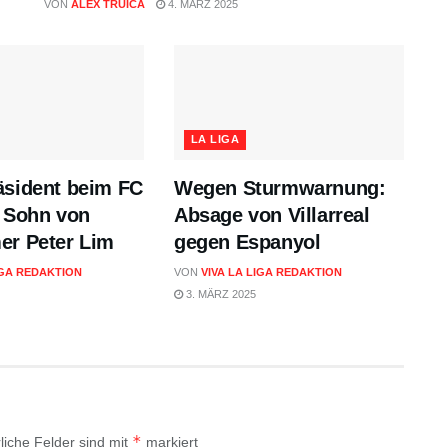
VON
ALEX TRUICA
4. MÄRZ 2025
LA LIGA
äsident beim FC
Wegen Sturmwarnung:
: Sohn von
Absage von Villarreal
er Peter Lim
gegen Espanyol
IGA REDAKTION
VON
VIVA LA LIGA REDAKTION
3. MÄRZ 2025
*
liche Felder sind mit
markiert