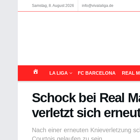
Samstag, 8. August 2026
info@vivalaliga.de
LA LIGA
FC BARCELONA
REAL M
Schock bei Real M
verletzt sich erne
Nach einer erneuten Knieverletzung sch
Courtois gelaufen zu sein.