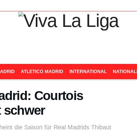
ADRID
ATLETICO MADRID
INTERNATIONAL
NATIONA
adrid: Courtois
ut schwer
eint die Saison für Real Madrids Thibaut