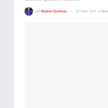
von
Bastian Quednau
19. März 2024
in
New