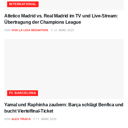
INTERNATIONAL
Atletico Madrid vs. Real Madrid im TV und Live-Stream:
Übertragung der Champions League
VON
12. MÄRZ 2025
VIVA LA LIGA REDAKTION
FC BARCELONA
Yamal und Raphinha zaubern: Barça schlägt Benfica und
bucht Viertelfinal-Ticket
VON
11. MÄRZ 2025
ALEX TRUICA