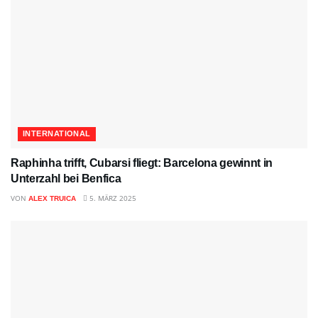
INTERNATIONAL
Raphinha trifft, Cubarsi fliegt: Barcelona gewinnt in
Unterzahl bei Benfica
VON
5. MÄRZ 2025
ALEX TRUICA