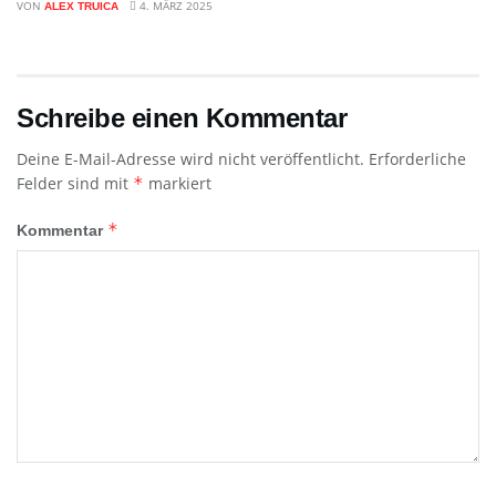
VON
4. MÄRZ 2025
ALEX TRUICA
Schreibe einen Kommentar
Deine E-Mail-Adresse wird nicht veröffentlicht.
Erforderliche
Felder sind mit
*
markiert
*
Kommentar