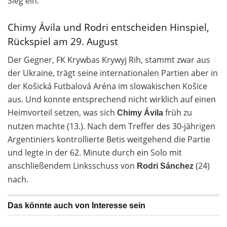
Sieg ein.
Chimy Ávila und Rodri entscheiden Hinspiel,
Rückspiel am 29. August
Der Gegner, FK Krywbas Krywyj Rih, stammt zwar aus
der Ukraine, trägt seine internationalen Partien aber in
der Košická Futbalová Aréna im slowakischen Košice
aus. Und konnte entsprechend nicht wirklich auf einen
Heimvorteil setzen, was sich
früh zu
Chimy Ávila
nutzen machte (13.). Nach dem Treffer des 30-jährigen
Argentiniers kontrollierte Betis weitgehend die Partie
und legte in der 62. Minute durch ein Solo mit
anschließendem Linksschuss von
(24)
Rodri Sánchez
nach.
Das könnte auch von Interesse sein