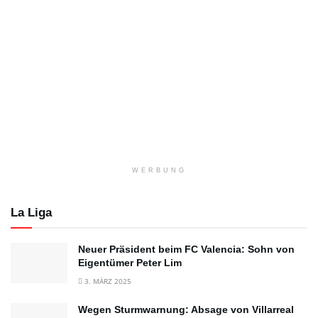
WERBUNG
La Liga
Neuer Präsident beim FC Valencia: Sohn von
Eigentümer Peter Lim
3. MÄRZ 2025
Wegen Sturmwarnung: Absage von Villarreal