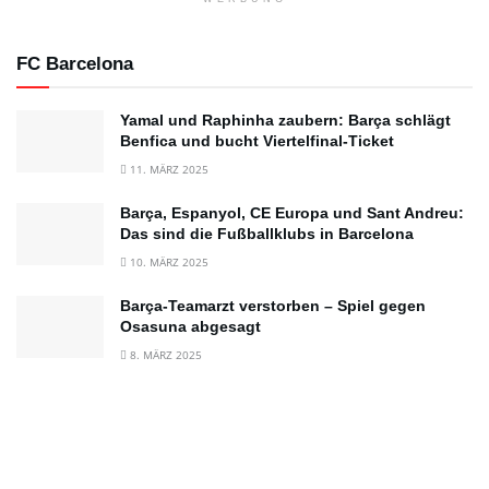
FC Barcelona
Yamal und Raphinha zaubern: Barça schlägt
Benfica und bucht Viertelfinal-Ticket
11. MÄRZ 2025
Barça, Espanyol, CE Europa und Sant Andreu:
Das sind die Fußballklubs in Barcelona
10. MÄRZ 2025
Barça-Teamarzt verstorben – Spiel gegen
Osasuna abgesagt
8. MÄRZ 2025