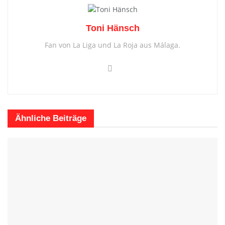
Toni Hänsch
Fan von La Liga und La Roja aus Málaga.
Ähnliche
Beiträge