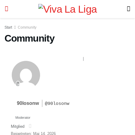
Start
Community
Community
Forum-Startseite
|
Neueste Beiträge
90losonw
@90losonw
Moderator
Mitglied
Beigetreten: Mai 14, 2026