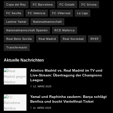
Copa del Rey
FC Barcelona
FC Getafe
FC Girona
FC Sevilla
FC Valencia
FC Villarreal
La Liga
Lamine Yamal
Nationalmannschaft
Nationalmannschaft Spanien
RCD Mallorca
Real Betis Sevilla
Real Madrid
Real Sociedad
RFEF
Transfermarkt
Aktuelle Nachrichten
Atletico Madrid vs. Real Madrid im TV und
Live-Stream: Übertragung der Champions
League
12. MÄRZ 2025
Yamal und Raphinha zaubern: Barça schlägt
Benfica und bucht Viertelfinal-Ticket
11. MÄRZ 2025