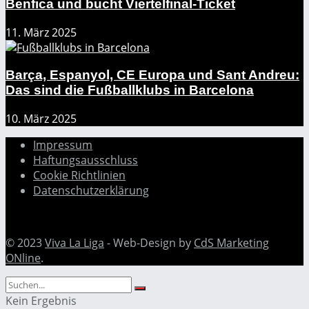
Benfica und bucht Viertelfinal-Ticket
11. März 2025
Barça, Espanyol, CE Europa und Sant Andreu:
Das sind die Fußballklubs in Barcelona
10. März 2025
Impressum
Haftungsausschluss
Cookie Richtlinien
Datenschutzerklärung
© 2023
Viva La Liga
- Web-Design by
CdS Marketing
ONline
.
Kein Ergebnis