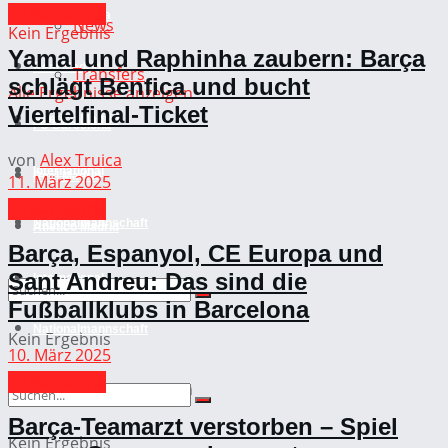
FC Barcelona
FC Barcelona
News
Kein Ergebnis
Yamal und Raphinha zaubern: Barça
Real Madrid
Transfers
schlägt Benfica und bucht
Alle Ergebnisse anzeigen
Viertelfinal-Ticket
Atletico Madrid
FC Barcelona
von
Alex Truica
International
Real Madrid
11. März 2025
FC Barcelona
Nationalmannschaft
Atletico Madrid
Barça, Espanyol, CE Europa und
Sant Andreu: Das sind die
International
Fußballklubs in Barcelona
Nationalmannschaft
Kein Ergebnis
10. März 2025
FC Barcelona
Alle Ergebnisse anzeigen
Barça-Teamarzt verstorben – Spiel
Kein Ergebnis