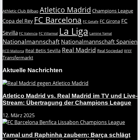
Atletico Madrid
Champions League
Athletic Club Bilbao
FC Barcelona
FC
Copa del Rey
FC Girona
FC Getafe
La Liga
Sevilla
FC Valencia
FC Villarreal
Lamine Yamal
Nationalmannschaft
Nationalmannschaft Spanien
Real Madrid
Real Betis Sevilla
Real Sociedad
RCD Mallorca
RFEF
Transfermarkt
Aktuelle Nachrichten
Atletico Madrid vs. Real Madrid im TV und Live-
Stream: Übertragung der Champions League
12. März 2025
Yamal und Raphinha zaubern: Barça schlägt