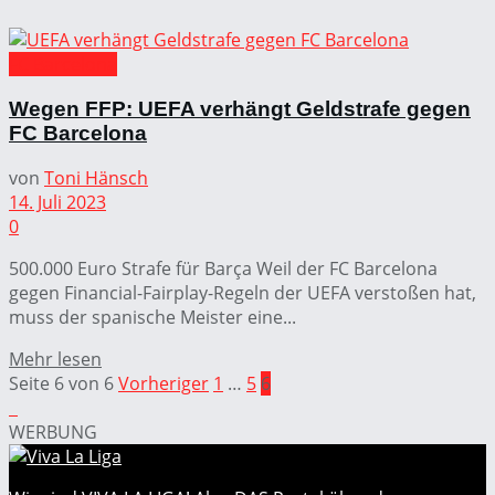
FC Barcelona
Wegen FFP: UEFA verhängt Geldstrafe gegen
FC Barcelona
von
Toni Hänsch
14. Juli 2023
0
500.000 Euro Strafe für Barça Weil der FC Barcelona
gegen Financial-Fairplay-Regeln der UEFA verstoßen hat,
muss der spanische Meister eine...
Mehr lesen
Seite 6 von 6
Vorheriger
1
…
5
6
WERBUNG